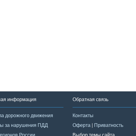
ная информация
Обратная связь
а дорожного движения
Контакты
ы за нарушения ПДД
Оферта
|
Приватность
егионов России
Выбор темы сайта