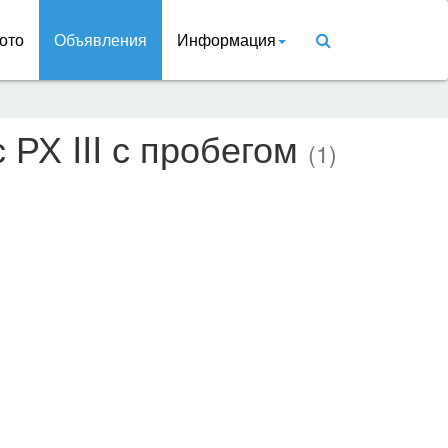
ото
Объявления
Информация
с РХ III с пробегом
(1)