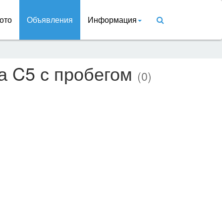
ото
Объявления
Информация
а C5 с пробегом
(0)