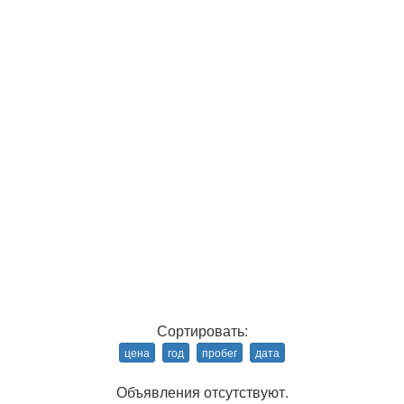
Сортировать:
цена
год
пробег
дата
Объявления отсутствуют.