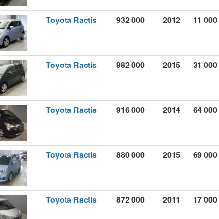
Toyota Ractis
932 000
2012
11 000
Toyota Ractis
982 000
2015
31 000
Toyota Ractis
916 000
2014
64 000
Toyota Ractis
880 000
2015
69 000
Toyota Ractis
872 000
2011
17 000