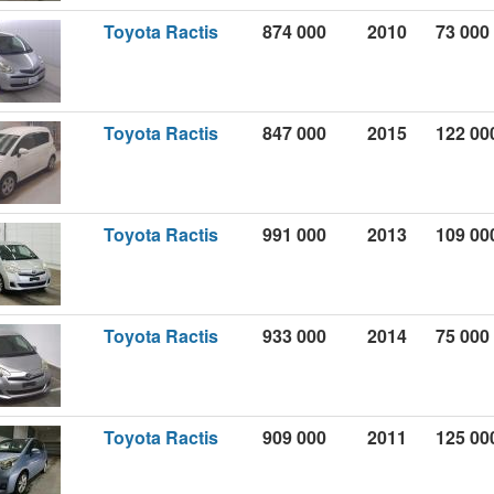
Toyota Ractis
874 000
2010
73 000
Toyota Ractis
847 000
2015
122 00
Toyota Ractis
991 000
2013
109 00
Toyota Ractis
933 000
2014
75 000
Toyota Ractis
909 000
2011
125 00