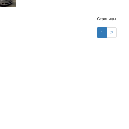
Cтраницы
1
2