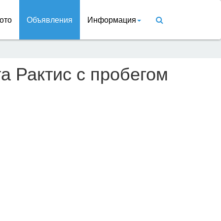
ото
Объявления
Информация
та Рактис с пробегом