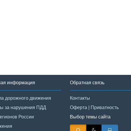
ная информация
Обратная связь
а дорожного движения
Контакты
ы за нарушения ПДД
Оферта
|
Приватность
егионов России
Выбор темы сайта
жения