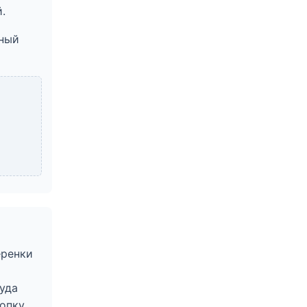
.
ьный
еренки
туда
опку