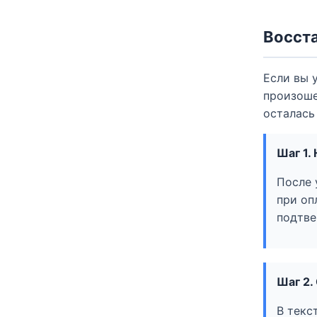
Восста
Если вы 
произоше
осталась
Шаг 1.
После 
при оп
подтве
Шаг 2.
В текс