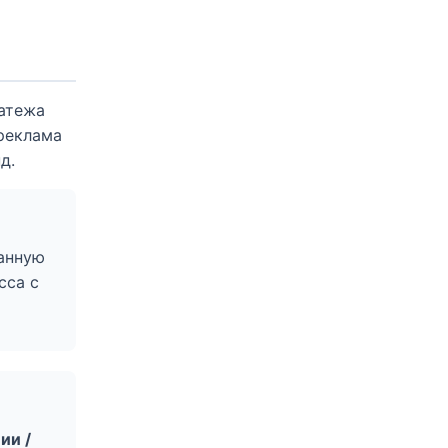
латежа
реклама
д.
занную
сса с
ии /