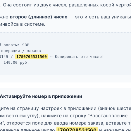
"
. Она состоит из двух чисел, разделенных косой чертой
ужно
второе (длинное) число
— это и есть ваш уникал
инвойса в системе.
б оплаты: SBP
 операции / заказа
0149 /
1780708531560
← Копировать это число!
: 149,00 руб.
 Активируйте номер в приложении
ите на страницу настроек в приложении (значок шест
ом верхнем углу), нажмите на строку "Восстановление
и", откроется поле для ввода номера заказа, вставьте 
ованное длинное число
1780708531560
и нажмите кн