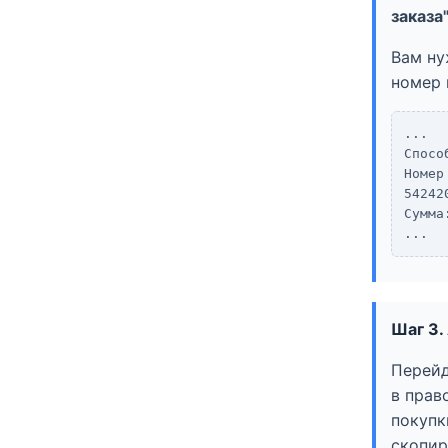
заказа
Вам н
номер 
...
Спосо
Номер
54242
Сумма
...
Шаг 3.
Перейд
в прав
покупк
скопир