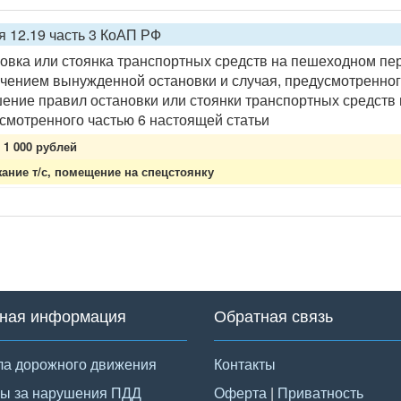
я 12.19 часть 3 КоАП РФ
овка или стоянка транспортных средств на пешеходном пер
чением вынужденной остановки и случая, предусмотренного
ение правил остановки или стоянки транспортных средств н
смотренного частью 6 настоящей статьи
1 000 рублей
ание т/с, помещение на спецстоянку
ная информация
Обратная связь
а дорожного движения
Контакты
ы за нарушения ПДД
Оферта
|
Приватность