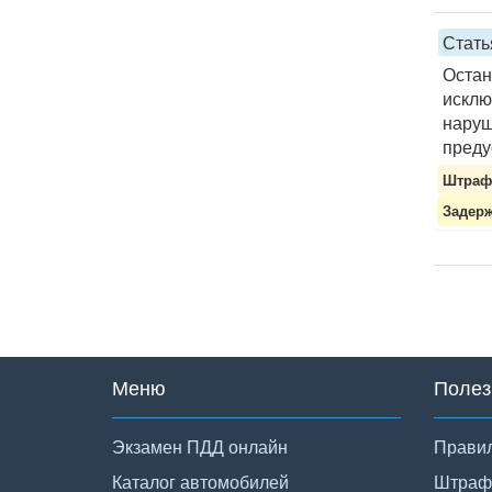
Стать
Остан
исклю
наруш
преду
Штраф 
Задерж
Меню
Полез
Экзамен ПДД онлайн
Правил
Каталог автомобилей
Штраф