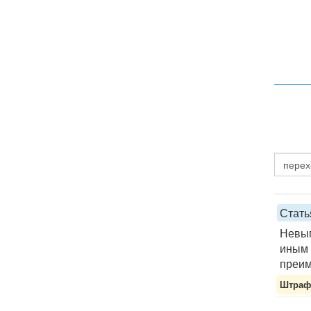
Стать
Невып
иным 
преим
Штраф 