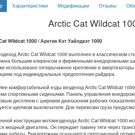
р
Характеристики
Модификации
Отзывы
Обо
Arctic Cat Wildcat 10
 Cat Wildcat 1000 / Арктик Кэт Уайлдкэт 1000
здеход Arctiс Cat Wildcat 1000 выполнен в классическом с
чена большим клиренсом и фирменными внедорожными ши
ке использовано пятирычажное крепление и амортизаторы 
ициям под индивидуальные предпочтения райдера.
лее комфортабельной езды вездеход Arctic Cat Wildcat 100
ми спортивными сиденьями. Панель управления внедоро
овым дисплеем с широким диапазоном рабочих показател
уется щелчком выключателя. Для перевозки груза предусм
енной конструкции мотовездехода Arctiс Cat Wildcat 1000 и
ся мощный двигатель. Он передает лавину тяги через тран
ми работы. Внедорожник оснащается светодиодной оптико