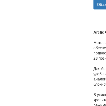
Обзо
Arctic
Мотове
обеспе
подвес
23 поз
Для бо
удобны
аналог
блокир
В усил
крепит
режима