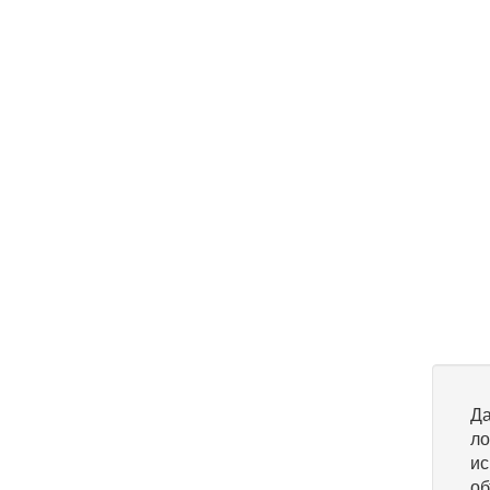
Да
ло
ис
об