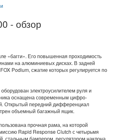
и
00 - обзор
тиле «багги». Его повышенная проходимость
нами на алюминиевых дисках. В задней
FOX Podium, сжатие которых регулируется по
0 оборудован электроусилителем руля и
жника оснащена современным цифро-
ей. Открытый передний дифференциал
отрен объемный багажный ящик.
спользована прочная рама, на которой
смиссию Rapid Response Clutch с четырьмя
й, стальным бампером, регулятором наклона