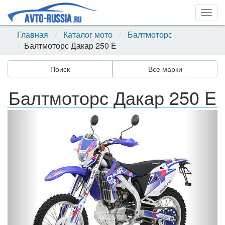
Togg
navig
Главная
Каталог мото
Балтмоторс
Балтмоторс Дакар 250 E
Поиск
Все марки
Балтмоторс Дакар 250 E
Назад
Впер