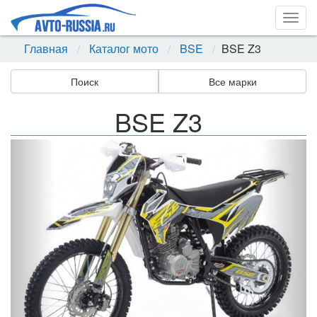
Togg
navig
Главная
Каталог мото
BSE
BSE Z3
Поиск
Все марки
BSE Z3
Назад
Впер