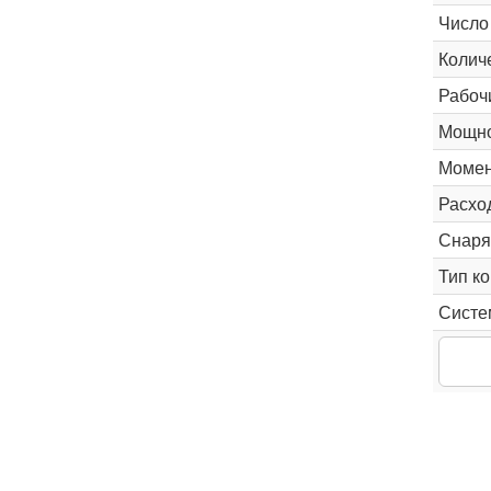
Число
Колич
Рабоч
Мощно
Момен
Расхо
Снаря
Тип к
Систе