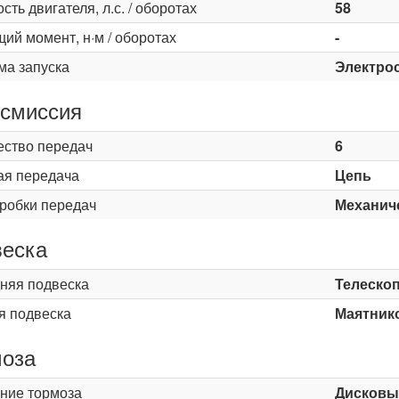
ть двигателя, л.с. / оборотах
58
ий момент, н·м / оборотах
-
ма запуска
Электро
смиссия
ество передач
6
ая передача
Цепь
оробки передач
Механич
еска
няя подвеска
Телескоп
я подвеска
Маятник
оза
ние тормоза
Дисковы