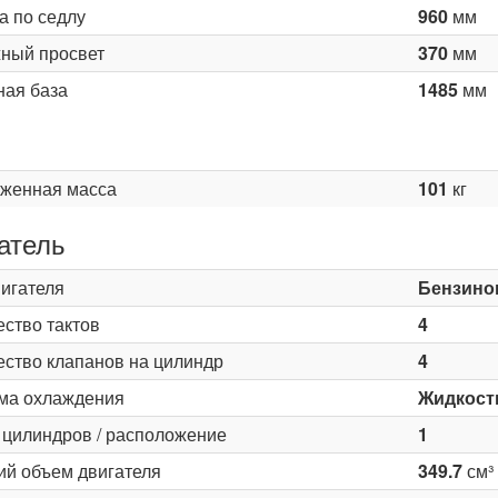
а по седлу
960
мм
ный просвет
370
мм
ная база
1485
мм
женная масса
101
кг
атель
вигателя
Бензино
ество тактов
4
ество клапанов на цилиндр
4
ма охлаждения
Жидкост
 цилиндров / расположение
1
ий объем двигателя
349.7
см³