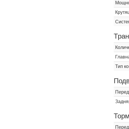
Мощнос
Крутящ
Систе
Тран
Колич
Главн
Тип к
Подв
Перед
Задня
Торм
Перед