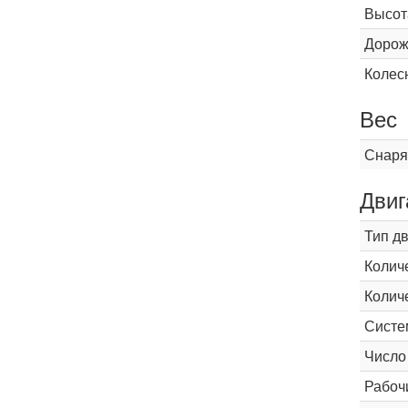
Высот
Дорож
Колес
Вес
Снаря
Двиг
Тип д
Колич
Колич
Систе
Число
Рабоч