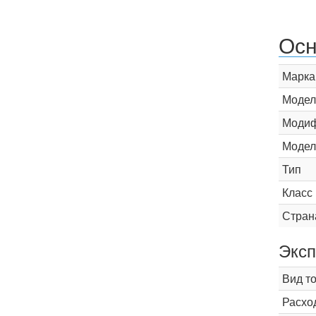
Осн
Марка
Модел
Модиф
Модел
Тип
Класс
Стран
Эксп
Вид т
Расхо