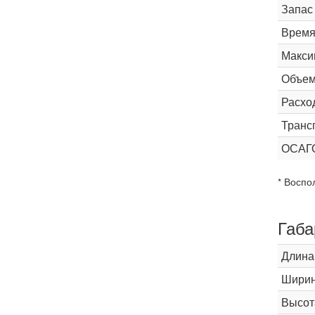
Запас
Время 
Макси
Объем
Расхо
Транс
ОСАГ
* Воспо
Габа
Длина
Шири
Высот