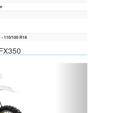
е
 - 110/100 R18
 FX350
Вперед