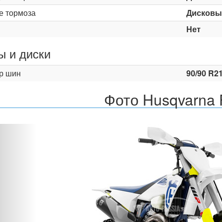
е тормоза
Дисковы
Нет
 и диски
р шин
90/90 R21
Фото Husqvarna
Назад