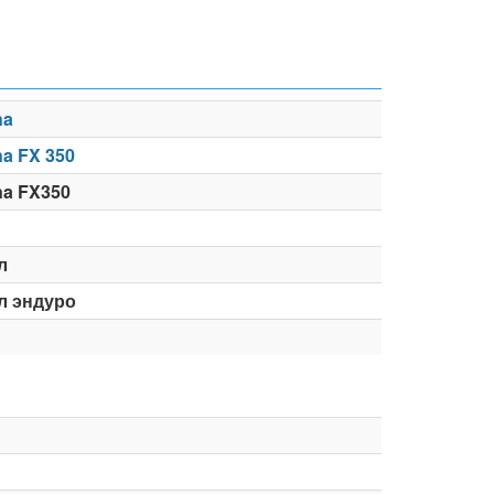
na
a FX 350
na FX350
л
л эндуро