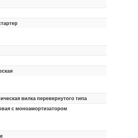
стартер
еская
ическая вилка перевернутого типа
овая с моноамортизатором
е