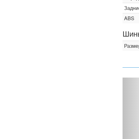
Задни
ABS
Шины
Разме