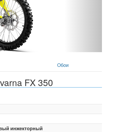
Husqvarna FX350 - фото 2
в
Обои
varna FX 350
вый инжекторный