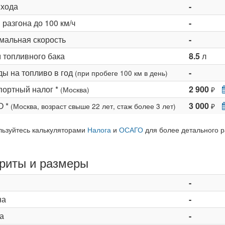
 хода
-
разгона до 100 км/ч
-
мальная скорость
-
 топливного бака
8.5
л
ды на топливо в год
-
(при пробеге 100 км в день)
портный налог *
2 900
(Москва)
₽
О *
3 000
(Москва, возраст свыше 22 лет, стаж более 3 лет)
₽
льзуйтесь калькуляторами
Налога
и
ОСАГО
для более детального р
риты и размеры
-
на
-
а
-