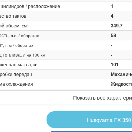
 цилиндров / расположение
1
ество тактов
4
ий объем,
349.7
3
см
сть,
58
л.с. / оборотах
т,
-
н·м / оборотах
д топлива,
-
л на 100 км
женная масса,
101
кг
оробки передач
Механич
ма охлаждения
Жидкост
Показать все характери
Husqvarna FX 350