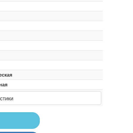
еская
ная
стики