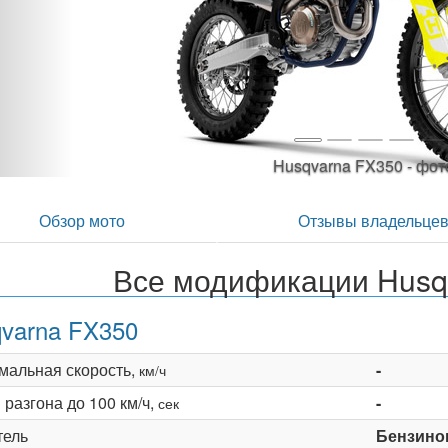
1
Обзор мото
Отзывы владельце
Все модификации Husq
varna FX350
мальная скорость,
-
км/ч
разгона до 100 км/ч,
-
сек
тель
Бензино