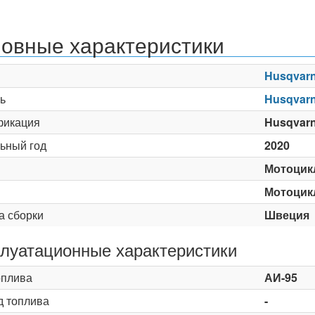
овные характеристики
Husqvar
ь
Husqvarn
икация
Husqvar
ьный год
2020
Мотоцик
Мотоцик
а сборки
Швеция
луатационные характеристики
оплива
АИ-95
д топлива
-