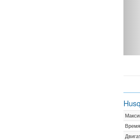
Husqvarna FX350 - фото 
Husq
Макси
Время 
Двига