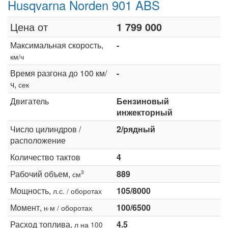
Husqvarna Norden 901 ABS
Цена от
1 799 000
Максимальная скорость,
-
км/ч
Время разгона до 100 км/
-
ч,
сек
Двигатель
Бензиновый
инжекторный
Число цилиндров /
2/рядный
расположение
Количество тактов
4
Рабочий объем,
889
3
см
Мощность,
105/8000
л.с. / оборотах
Момент,
100/6500
н·м / оборотах
Расход топлива,
4.5
л на 100