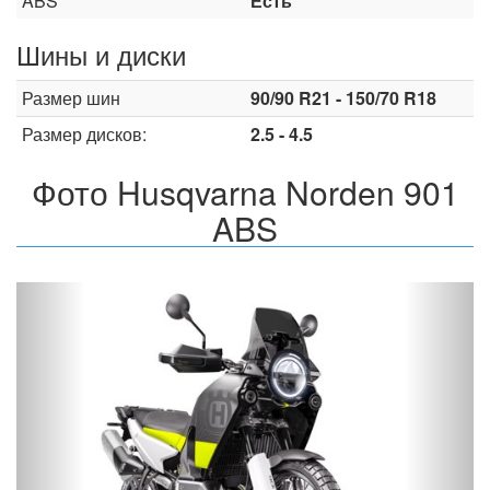
ABS
Есть
Шины и диски
Размер шин
90/90 R21 - 150/70 R18
Размер дисков:
2.5 - 4.5
Фото Husqvarna Norden 901
ABS
Назад
Впер