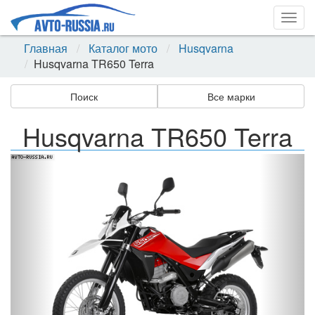
Togg
navig
Главная
Каталог мото
Husqvarna
Husqvarna TR650 Terra
Поиск
Все марки
Husqvarna TR650 Terra
Назад
Впер