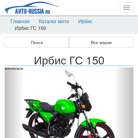
Togg
navig
Главная
Каталог мото
Ирбис
Ирбис ГС 150
Поиск
Все марки
Ирбис ГС 150
Назад
Впер