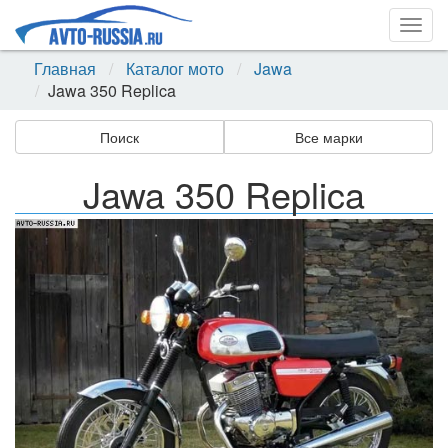
Togg
navig
Главная
Каталог мото
Jawa
Jawa 350 Replica
Поиск
Все марки
Jawa 350 Replica
Назад
Впер