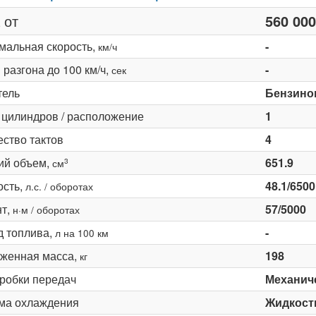
 от
560 000
мальная скорость,
-
км/ч
разгона до 100 км/ч,
-
сек
тель
Бензино
 цилиндров / расположение
1
ество тактов
4
ий объем,
651.9
3
см
сть,
48.1/6500
л.с. / оборотах
т,
57/5000
н·м / оборотах
д топлива,
-
л на 100 км
женная масса,
198
кг
оробки передач
Механич
ма охлаждения
Жидкост