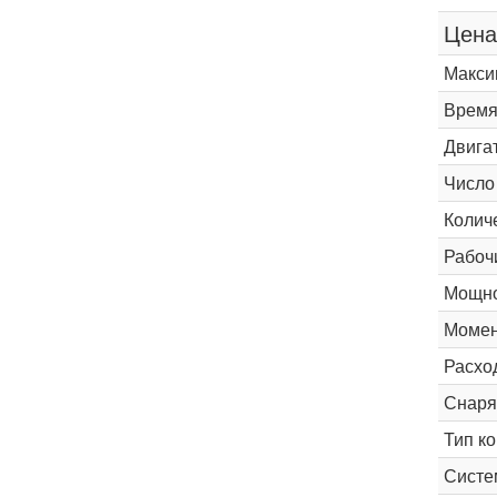
Цена
Макси
Время 
Двига
Число
Колич
Рабоч
Мощно
Момен
Расхо
Снаря
Тип к
Систе