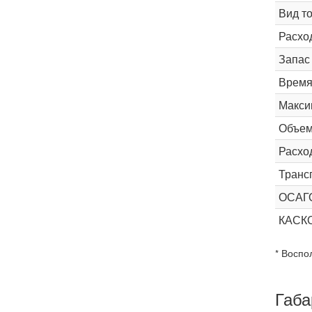
Вид т
Расхо
Запас
Время 
Макси
Объем
Расхо
Транс
ОСАГ
КАС
* Воспо
Габа