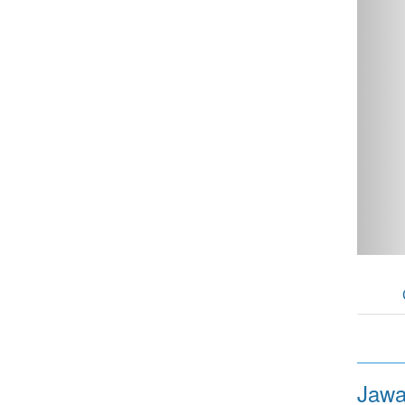
.1 hp - фото 1
Jawa