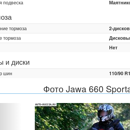
я подвеска
Маятник
оза
ние тормоза
2-диско
е тормоза
Дисковы
Нет
 и диски
р шин
110/90 R1
Фото Jawa 660 Sporta
Назад