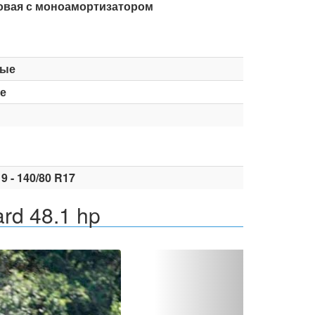
овая с моноамортизатором
вые
е
9 - 140/80 R17
rd 48.1 hp
Вперед