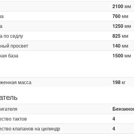
2100
мм
на
760
мм
а
1250
мм
а по седлу
825
мм
ный просвет
140
мм
ная база
1500
мм
женная масса
198
кг
атель
вигателя
Бензино
ество тактов
4
ество клапанов на цилиндр
4