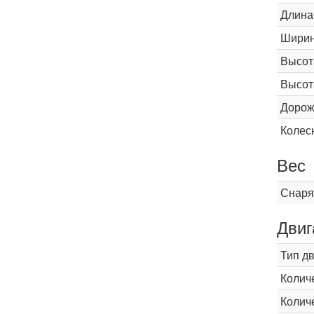
Длина
Шири
Высот
Высот
Дорож
Колес
Вес
Снаря
Двиг
Тип д
Колич
Колич