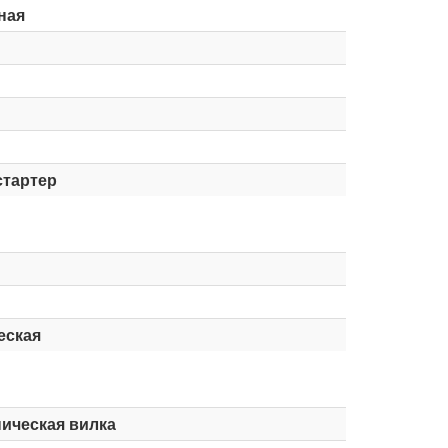
ная
стартер
еская
ическая вилка