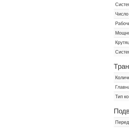
Систе
Число
Рабоч
Мощнос
Крутящ
Систе
Тран
Колич
Главн
Тип к
Подв
Перед