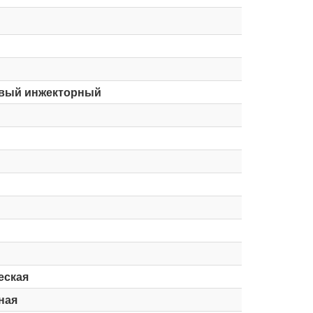
вый инжекторный
еская
ная