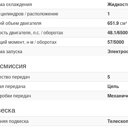
ма охлаждения
Жидкост
 цилиндров / расположение
1
ий объем двигателя
651.9
см³
ть двигателя, л.с. / оборотах
48.1/6500
ий момент, н·м / оборотах
57/5000
ма запуска
Электро
смиссия
ество передач
5
ая передача
Цепь
оробки передач
Механич
еска
няя подвеска
Телескоп