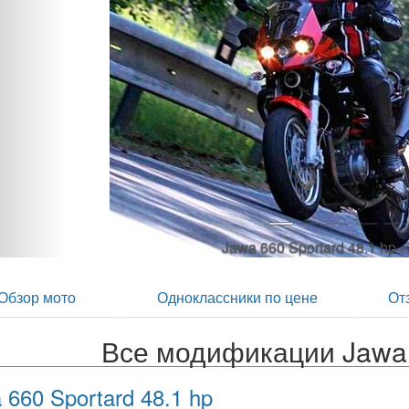
Jawa 660 Sportard 48.1 hp 
Обзор мото
Одноклассники по цене
От
Все модификации Jawa 
 660 Sportard 48.1 hp