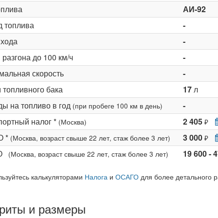
оплива
АИ-92
д топлива
-
 хода
-
разгона до 100 км/ч
-
мальная скорость
-
 топливного бака
17
л
ды на топливо в год
-
(при пробеге 100 км в день)
портный налог *
2 405
(Москва)
₽
О *
3 000
(Москва, возраст свыше 22 лет, стаж более 3 лет)
₽
КО
19 600 - 
(Москва, возраст свыше 22 лет, стаж более 3 лет)
льзуйтесь калькуляторами
Налога
и
ОСАГО
для более детального р
риты и размеры