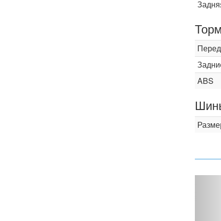
Задня
Торм
Перед
Задни
ABS
Шины
Разме