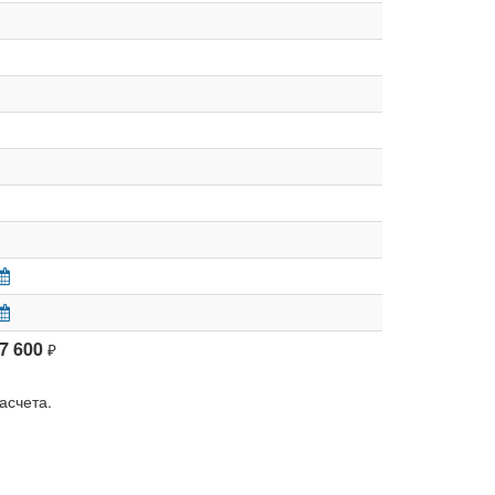
47 600
₽
асчета.