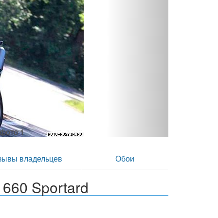
- фото 2
зывы владельцев
Обои
660 Sportard