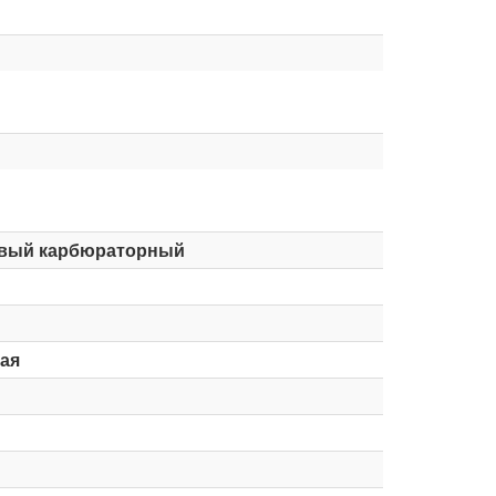
вый карбюраторный
ая