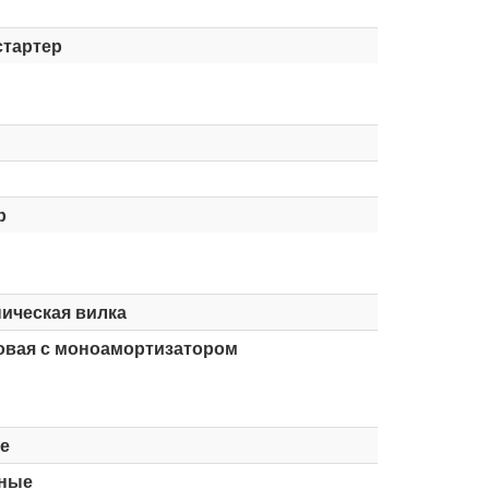
стартер
р
ическая вилка
овая с моноамортизатором
е
ные