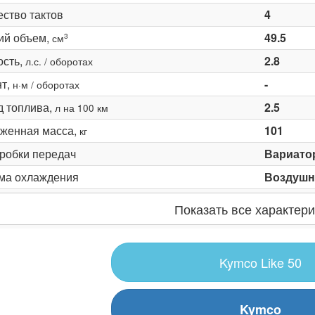
ество тактов
4
ий объем,
49.5
3
см
сть,
2.8
л.с. / оборотах
т,
-
н·м / оборотах
д топлива,
2.5
л на 100 км
женная масса,
101
кг
оробки передач
Вариато
ма охлаждения
Воздушн
Показать все характери
Kymco Like 50
Kymco