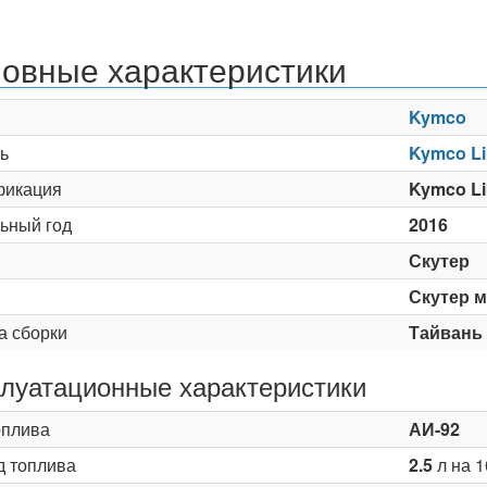
овные характеристики
Kymco
ь
Kymco Li
икация
Kymco Li
ьный год
2016
Скутер
Скутер 
а сборки
Тайвань
луатационные характеристики
оплива
АИ-92
д топлива
2.5
л на 1