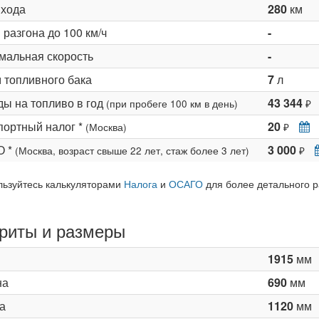
 хода
280
км
разгона до 100 км/ч
-
мальная скорость
-
 топливного бака
7
л
ды на топливо в год
43 344
(при пробеге 100 км в день)
₽
портный налог *
20
(Москва)
₽
О *
3 000
(Москва, возраст свыше 22 лет, стаж более 3 лет)
₽
льзуйтесь калькуляторами
Налога
и
ОСАГО
для более детального р
риты и размеры
1915
мм
на
690
мм
а
1120
мм