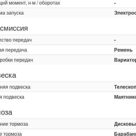
ий момент, н·м / оборотах
-
ма запуска
Электро
смиссия
ество передач
-
ая передача
Ремень
оробки передач
Вариато
еска
няя подвеска
Телескоп
я подвеска
Маятник
оза
ние тормоза
Дисковы
е тормоза
Барабан