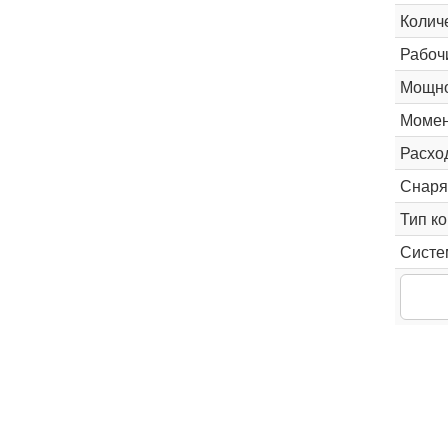
Колич
Рабоч
Мощно
Момен
Расхо
Снаря
Тип к
Систе