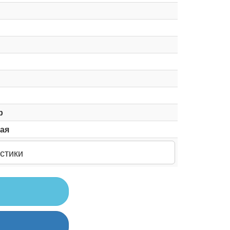
р
ая
стики