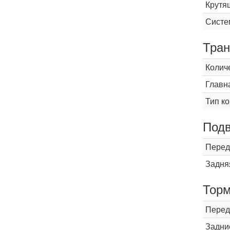
Крутящ
Систе
Тран
Колич
Главн
Тип к
Подв
Перед
Задня
Торм
Перед
Задни