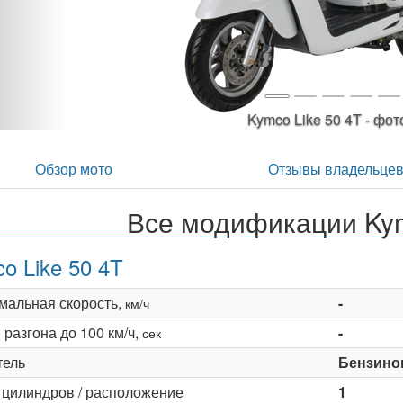
Kymco Like 50 4T -
Обзор мото
Отзывы владельце
Все модификации Kym
o Like 50 4T
мальная скорость,
-
км/ч
разгона до 100 км/ч,
-
сек
тель
Бензино
 цилиндров / расположение
1