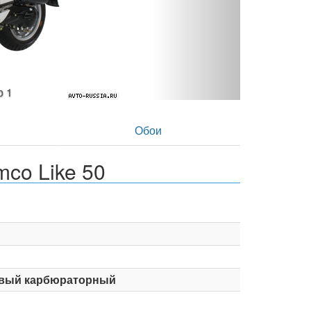
 фото 2
в
Обои
co Like 50
вый карбюраторный