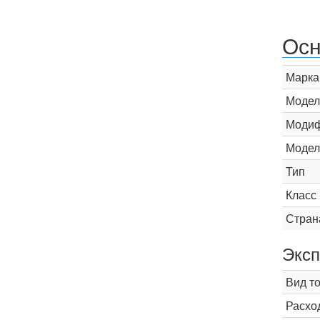
Осн
Марка
Модел
Модиф
Модел
Тип
Класс
Стран
Эксп
Вид т
Расхо