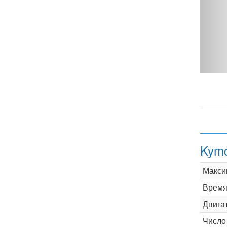
0 4T - фото 1
Kymc
Макси
Время 
Двига
Число