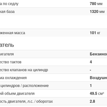
а по седлу
780
мм
ная база
1320
мм
женная масса
101
кг
атель
вигателя
Бензино
ество тактов
4
ество клапанов на цилиндр
-
ма охлаждения
Воздушн
 цилиндров / расположение
1
ий объем двигателя
49.5
см³
ть двигателя, л.с. / оборотах
2.8