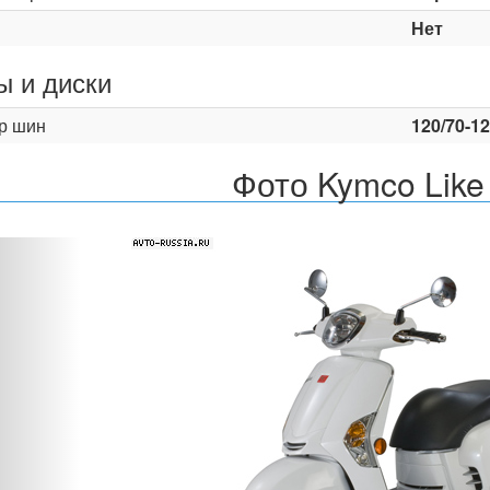
Нет
 и диски
р шин
120/70-12
Фото Kymco Like
Назад