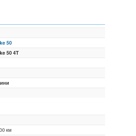
ke 50
ke 50 4T
мини
00 км