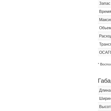
Запас
Время 
Макси
Объем
Расхо
Транс
ОСАГ
* Воспо
Габа
Длина
Шири
Высот