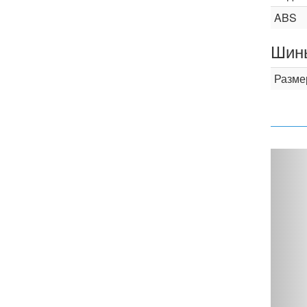
ABS
Шины
Разме