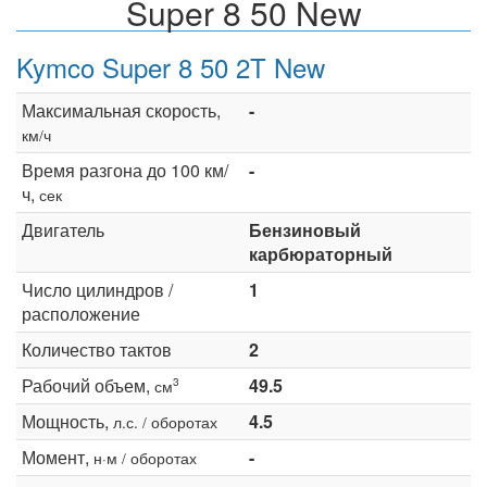
Super 8 50 New
Kymco Super 8 50 2T New
Максимальная скорость,
-
км/ч
Время разгона до 100 км/
-
ч,
сек
Двигатель
Бензиновый
карбюраторный
Число цилиндров /
1
расположение
Количество тактов
2
Рабочий объем,
49.5
3
см
Мощность,
4.5
л.с. / оборотах
Момент,
-
н·м / оборотах