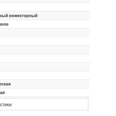
вый инжекторный
зное
еская
ая
стики