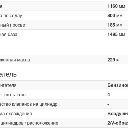
а
1160
мм
а по седлу
800
мм
ный просвет
185
мм
ная база
1495
мм
женная масса
229
кг
атель
вигателя
Бензино
ество тактов
4
ество клапанов на цилиндр
-
ма охлаждения
Воздушн
 цилиндров / расположение
2/V-обра