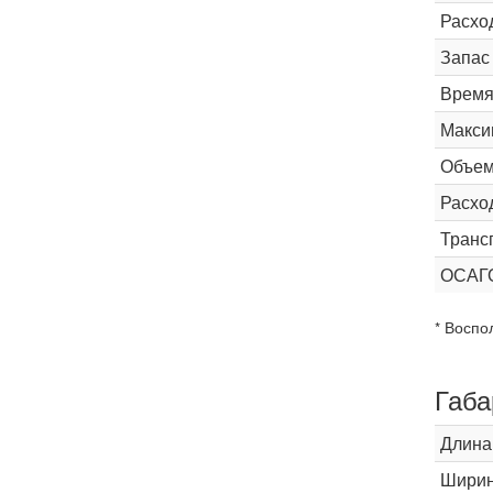
Расхо
Запас
Время 
Макси
Объем
Расхо
Транс
ОСАГ
* Воспо
Габа
Длина
Шири