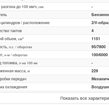
разгона до 100 км/ч,
-
сек
тель
Бензино
 цилиндров / расположение
2/V-обра
ество тактов
4
ий объем,
1151
3
см
сть,
95/7800
л.с. / оборотах
т,
100/6000
н·м / оборотах
д топлива,
-
л на 100 км
женная масса,
229
кг
оробки передач
Механич
ма охлаждения
Воздушн
Показать все характери