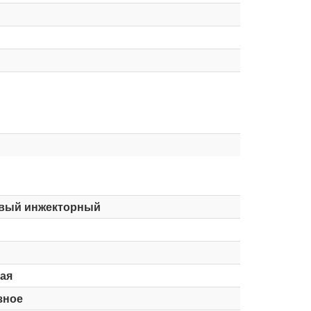
вый инжекторный
ая
зное