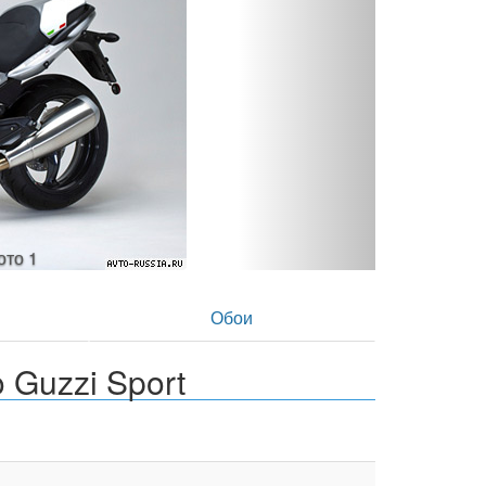
- фото 2
в
Обои
Guzzi Sport