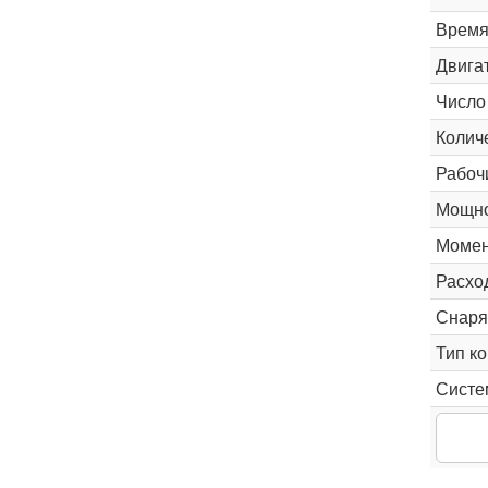
Время 
Двига
Число
Колич
Рабоч
Мощно
Момен
Расхо
Снаря
Тип к
Систе