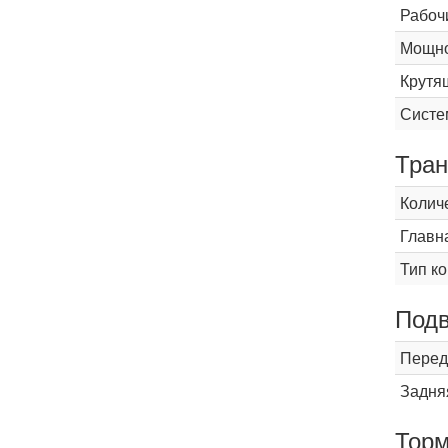
Рабоч
Мощнос
Крутящ
Систе
Тран
Колич
Главн
Тип к
Подв
Перед
Задня
Торм