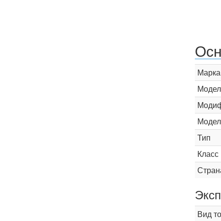
Осн
Марка
Модел
Модиф
Модел
Тип
Класс
Стран
Эксп
Вид т