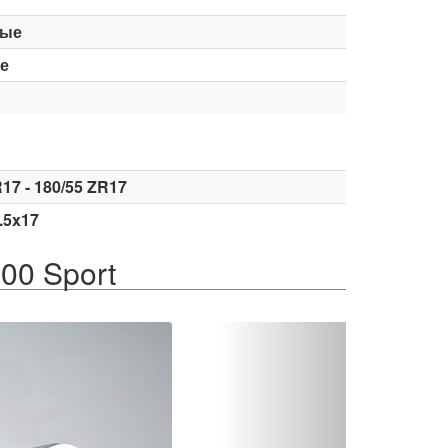
вые
е
17 - 180/55 ZR17
5.5x17
00 Sport
Вперед