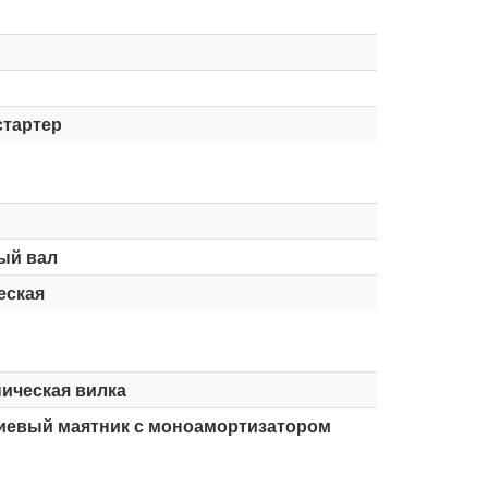
стартер
ый вал
еская
ическая вилка
евый маятник с моноамортизатором