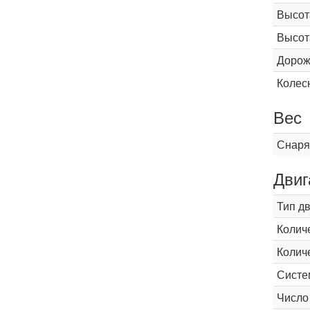
Высот
Высот
Дорож
Колес
Вес
Снаря
Двиг
Тип д
Колич
Колич
Систе
Число