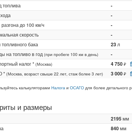
д топлива
-
 хода
-
разгона до 100 км/ч
-
мальная скорость
-
 топливного бака
23
л
ды на топливо в год
-
(при пробеге 100 км в день)
портный налог *
4 750
(Москва)
₽
О *
3 000
(Москва, возраст свыше 22 лет, стаж более 3 лет)
₽
льзуйтесь калькуляторами
Налога
и
ОСАГО
для более детального р
риты и размеры
2195
мм
на
840
мм