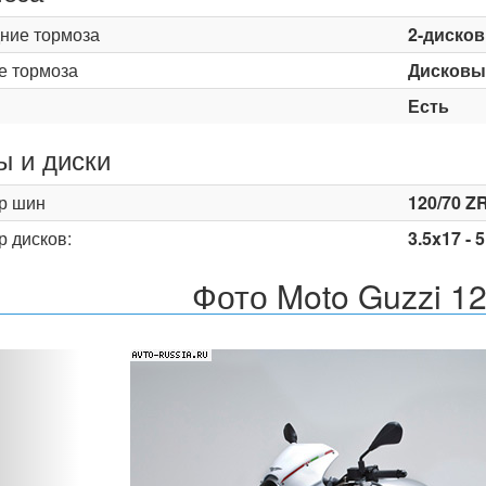
ние тормоза
2-диско
е тормоза
Дисковы
Есть
 и диски
р шин
120/70 ZR
р дисков:
3.5x17 - 
Фото Moto Guzzi 12
Назад