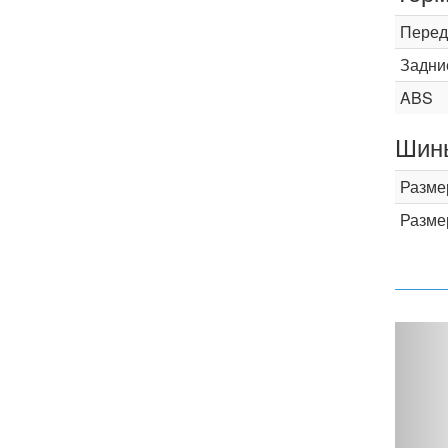
Перед
Задни
ABS
Шины
Разме
Разме