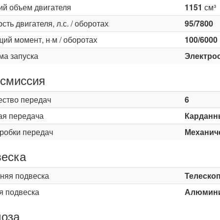
ий объем двигателя
1151
см³
ть двигателя, л.с. / оборотах
95/7800
ий момент, н·м / оборотах
100/6000
ма запуска
Электро
смиссия
ество передач
6
ая передача
Карданн
оробки передач
Механич
еска
няя подвеска
Телескоп
я подвеска
Алюмини
оза