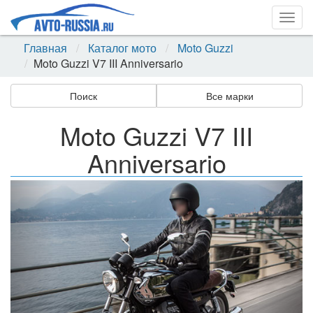
Togg
navig
Главная
Каталог мото
Moto Guzzi
Moto Guzzi V7 III Anniversario
Поиск
Все марки
Moto Guzzi V7 III
Anniversario
Назад
Впер