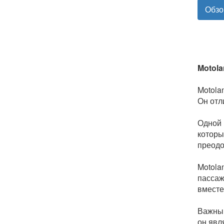
Обзо
Motola
Motola
Он отл
Одной 
которы
преодо
Motola
пассаж
вместе
Важным
он явл