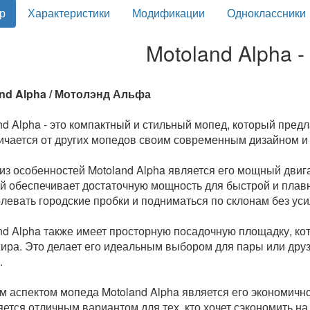
р
Характеристики
Модификации
Одноклассники
Motoland Alpha -
nd Alpha / Мотолэнд Альфа
nd Alpha - это компактный и стильный мопед, который предл
ичается от других мопедов своим современным дизайном и
из особенностей Motoland Alpha является его мощный двиг
й обеспечивает достаточную мощность для быстрой и плавн
левать городские пробки и подниматься по склонам без уси
nd Alpha также имеет просторную посадочную площадку, кот
ира. Это делает его идеальным выбором для пары или друзе
.
 аспектом мопеда Motoland Alpha является его экономично
яется отличным вариантом для тех, кто хочет сэкономить на 