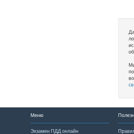
Да
ло
ис
об
Мы
по
во
св
Меню
Полез
Экзамен ПДД онлайн
Правил