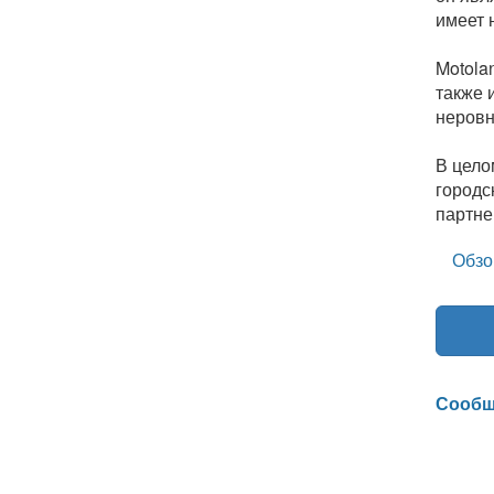
имеет 
Motola
также 
неровн
В цело
городс
партне
Обзо
Сообщ