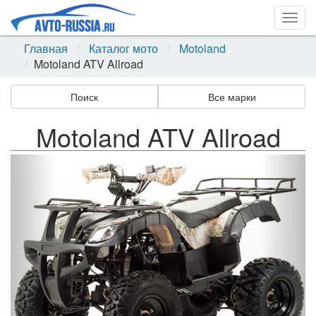
Togg
navig
Главная
Каталог мото
Motoland
Motoland ATV Allroad
Поиск
Все марки
Motoland ATV Allroad
Назад
Впер