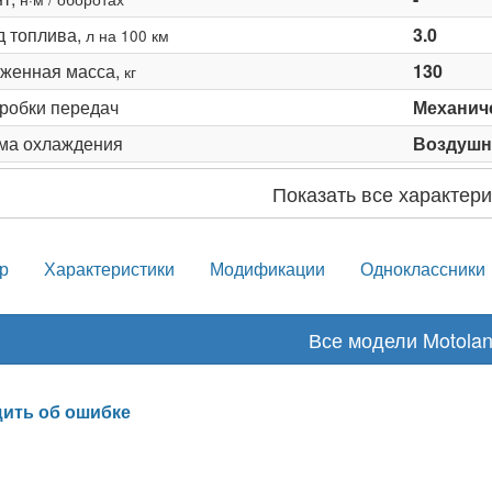
д топлива,
3.0
л на 100 км
женная масса,
130
кг
оробки передач
Механич
ма охлаждения
Воздушн
Показать все характери
р
Характеристики
Модификации
Одноклассники
Все модели Motola
ить об ошибке