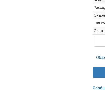
Расхо
Снаря
Тип к
Систе
Обзо
Сообщ