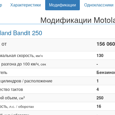
р
Характеристики
Модификации
Одноклассники
Модификации Motola
land Bandit 250
 от
156 060
мальная скорость,
130
км/ч
разгона до 100 км/ч,
-
сек
тель
Бензино
 цилиндров / расположение
1
ество тактов
4
ий объем,
250
3
см
сть,
16
л.с. / оборотах
т,
-
н·м / оборотах