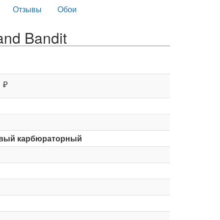
Отзывы
Обои
nd Bandit
₽
вый карбюраторный