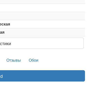
еская
ая
стики
Отзывы
Обои
nd