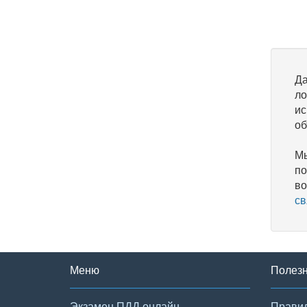
Да
ло
ис
об
Мы
по
во
св
Меню
Полез
Экзамен ПДД онлайн
Правил