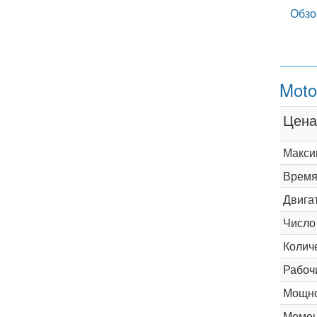
Обзо
Moto
Цена
Макси
Время 
Двига
Число
Колич
Рабоч
Мощно
Момен