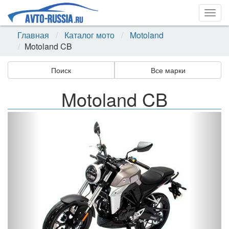
Togg
navig
Главная
Каталог мото
Motoland
Motoland CB
Поиск
Все марки
Motoland CB
Назад
Впер