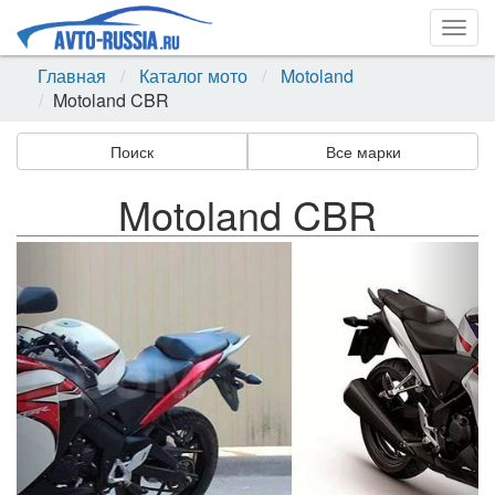
Togg
navig
Главная
Каталог мото
Motoland
Motoland CBR
Поиск
Все марки
Motoland CBR
Назад
Впер