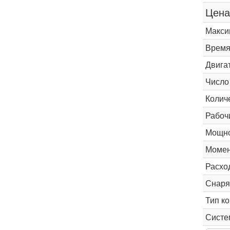
Цена
Макси
Время 
Двига
Число
Колич
Рабоч
Мощно
Момен
Расхо
Снаря
Тип к
Систе