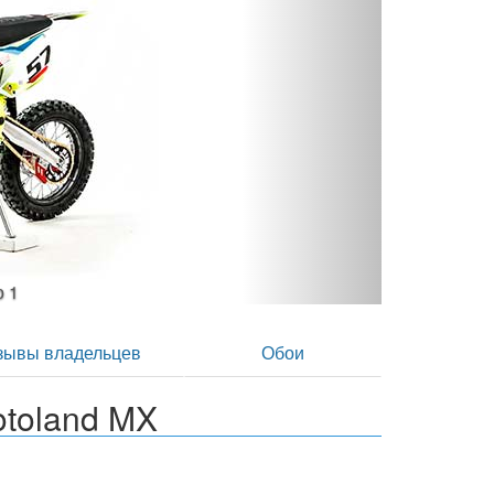
 - фото 2
зывы владельцев
Обои
toland MX