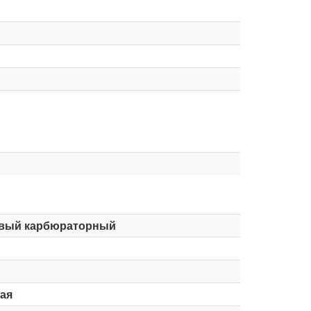
вый карбюраторный
ая