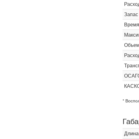
Расхо
Запас
Время 
Макси
Объем
Расхо
Транс
ОСАГ
КАС
* Воспо
Габа
Длина