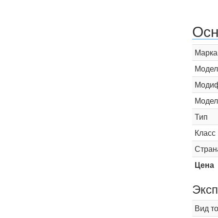
Осн
Марка
Модел
Модиф
Модел
Тип
Класс
Стран
Цена
Эксп
Вид т