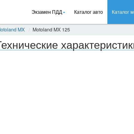
Экзамен ПДД
Каталог авто
Каталог м
otoland MX
Motoland MX 125
Технические характеристик