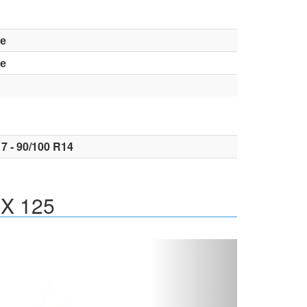
е
е
7 - 90/100 R14
MX 125
Вперед