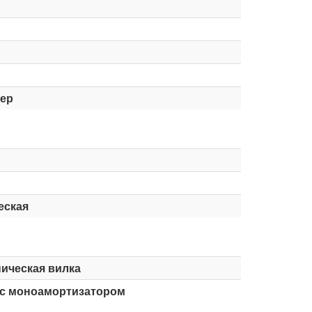
тер
еская
ическая вилка
 с моноамортизатором