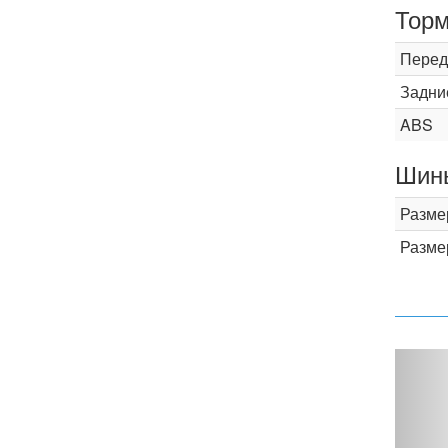
Торм
Перед
Задни
ABS
Шины
Разме
Разме