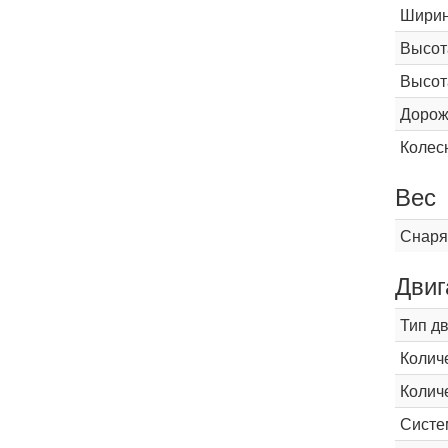
Шири
Высот
Высот
Дорож
Колес
Вес
Снаря
Двиг
Тип д
Колич
Колич
Систе