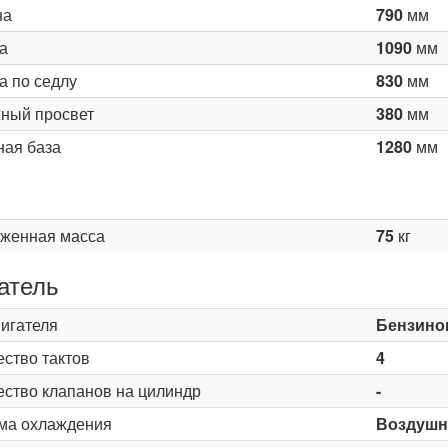
на
790
мм
а
1090
мм
а по седлу
830
мм
ный просвет
380
мм
ная база
1280
мм
женная масса
75
кг
атель
вигателя
Бензино
ество тактов
4
ество клапанов на цилиндр
-
ма охлаждения
Воздушн