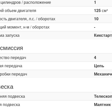
 цилиндров / расположение
1
ий объем двигателя
125
см³
ть двигателя, л.с. / оборотах
10
ий момент, н·м / оборотах
-
ма запуска
Кикстар
смиссия
ество передач
4
ая передача
Цепь
оробки передач
Механич
еска
няя подвеска
Телескоп
я подвеска
Маятник