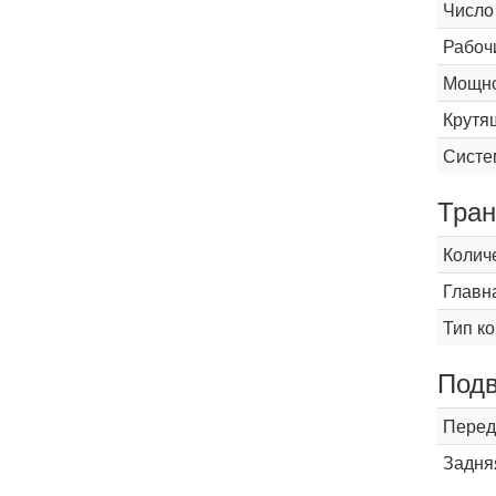
Число
Рабоч
Мощнос
Крутящ
Систе
Тран
Колич
Главн
Тип к
Подв
Перед
Задня