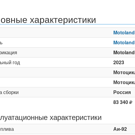
овные характеристики
Motoland
ь
Motoland
икация
Motoland
ьный год
2023
Мотоцик
Мотоцик
а сборки
Россия
83 340
луатационные характеристики
оплива
Аи-92