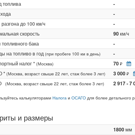
д топлива
-
 хода
-
разгона до 100 км/ч
-
мальная скорость
90
км/ч
 топливного бака
-
ды на топливо в год
-
(при пробеге 100 км в день)
портный налог *
70
(Москва)
₽
О *
3 000
(Москва, возраст свыше 22 лет, стаж более 3 лет)
₽
КО
2 917 - 7 
(Москва, возраст свыше 22 лет, стаж более 3 лет)
льзуйтесь калькуляторами
Налога
и
ОСАГО
для более детального р
риты и размеры
1800
мм