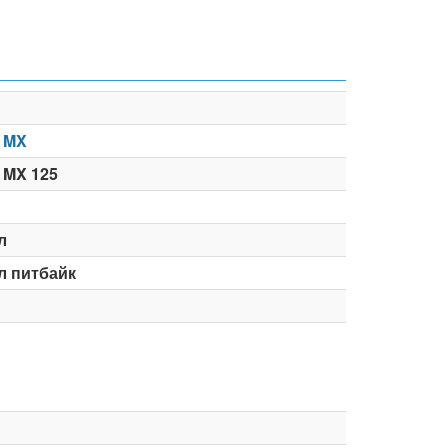
 MX
 MX 125
л
л питбайк