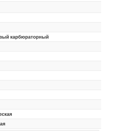
вый карбюраторный
еская
ая