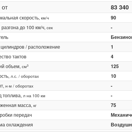
 от
83 340
мальная скорость,
90
км/ч
разгона до 100 км/ч,
-
сек
тель
Бензино
 цилиндров / расположение
1
ество тактов
4
ий объем,
125
3
см
сть,
10
л.с. / оборотах
т,
-
н·м / оборотах
д топлива,
-
л на 100 км
женная масса,
75
кг
оробки передач
Механич
ма охлаждения
Воздушн