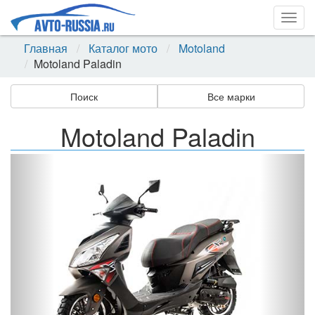
Togg
navig
Главная
Каталог мото
Motoland
Motoland Paladin
Поиск
Все марки
Motoland Paladin
Назад
Впер