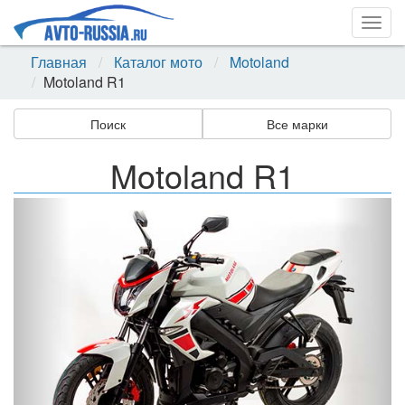
Togg
navig
Главная
Каталог мото
Motoland
Motoland R1
Поиск
Все марки
Motoland R1
Назад
Впер