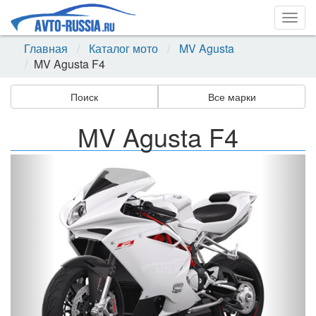
Togg
navig
Главная
Каталог мото
MV Agusta
MV Agusta F4
Поиск
Все марки
MV Agusta F4
Назад
Впер