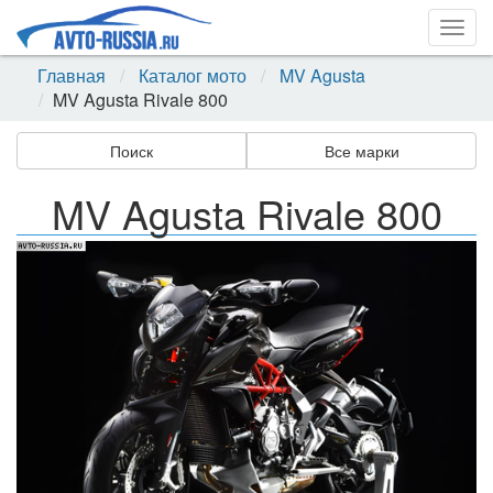
Togg
navig
Главная
Каталог мото
MV Agusta
MV Agusta Rivale 800
Поиск
Все марки
MV Agusta Rivale 800
Назад
Впер