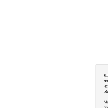
Да
ло
ис
об
Мы
по