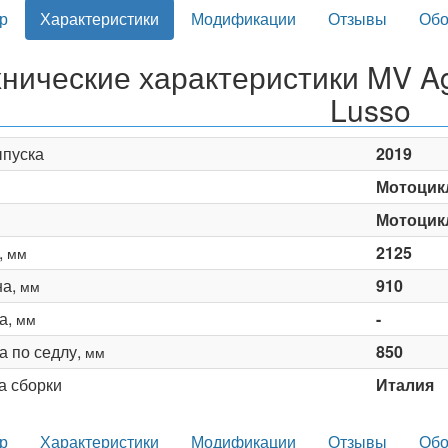
р
Характеристики
Модификации
Отзывы
Обо
хнические характеристики MV Ag
Lusso
ыпуска
2019
Мотоцик
Мотоцик
,
2125
мм
на,
910
мм
а,
-
мм
а по седлу,
850
мм
а сборки
Италия
р
Характеристики
Модификации
Отзывы
Обо