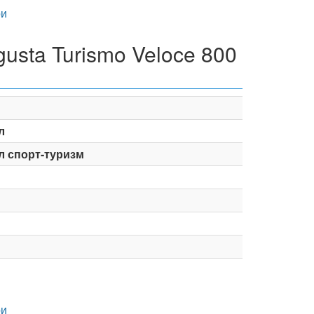
и
usta Turismo Veloce 800
л
л спорт-туризм
и