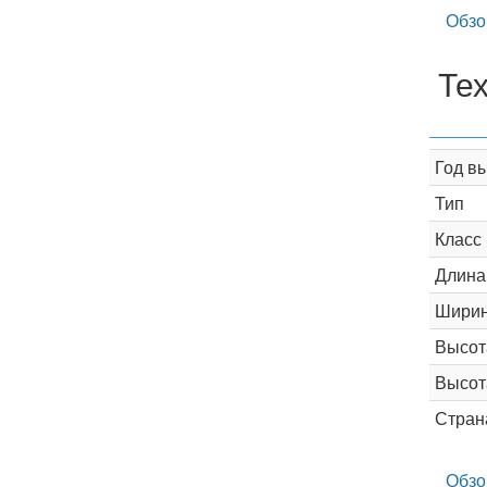
Обзо
Те
Год в
Тип
Класс
Длина
Шири
Высот
Высот
Стран
Обзо