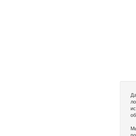
Да
ло
ис
об
Мы
по