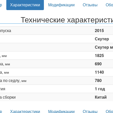
р
Характеристики
Модификации
Отзывы
Обо
Технические характеристи
ыпуска
2015
Скутер
Скутер 
,
1825
мм
на,
690
мм
а,
1140
мм
а по седлу,
780
мм
тия
1 год
а сборки
Китай
р
Характеристики
Модификации
Отзывы
Обо