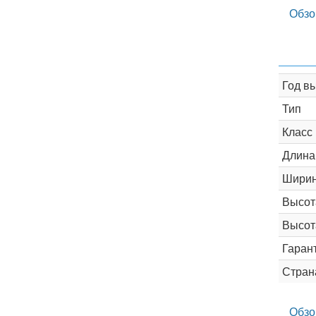
Обзо
Год в
Тип
Класс
Длина
Шири
Высот
Высот
Гаран
Стран
Обзо