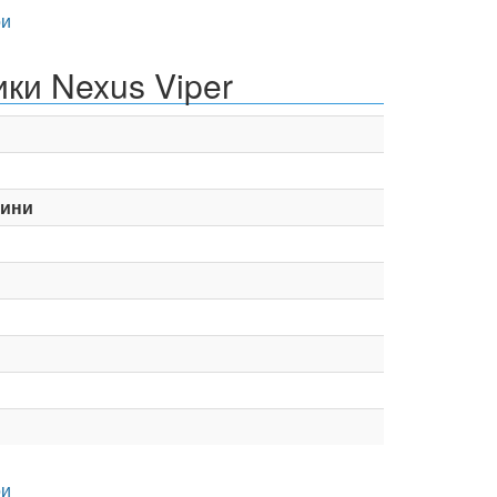
и
ки Nexus Viper
мини
и