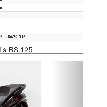
е
6 - 150/70 R16
is RS 125
Вперед