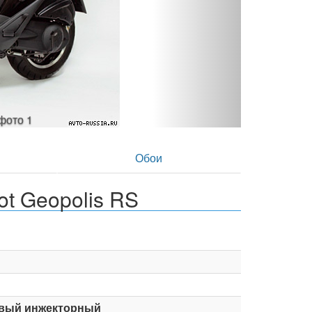
- фото 2
в
Обои
t Geopolis RS
вый инжекторный