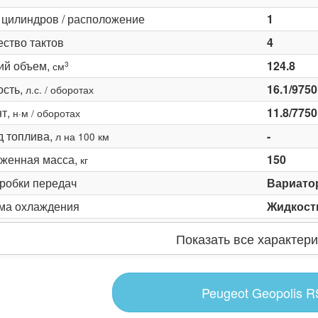
 цилиндров / расположение
1
ество тактов
4
ий объем,
124.8
3
см
сть,
16.1/9750
л.с. / оборотах
т,
11.8/7750
н·м / оборотах
д топлива,
-
л на 100 км
женная масса,
150
кг
оробки передач
Вариато
ма охлаждения
Жидкост
Показать все характери
Peugeot Geopolis R