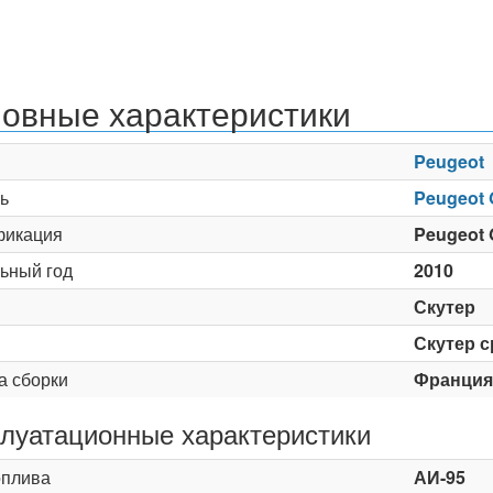
овные характеристики
Peugeot
ь
Peugeot 
икация
Peugeot 
ьный год
2010
Скутер
Скутер 
а сборки
Франция
луатационные характеристики
оплива
АИ-95