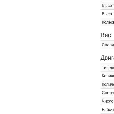
Высот
Высот
Колес
Вес
Снаря
Двиг
Тип д
Колич
Колич
Систе
Число
Рабоч