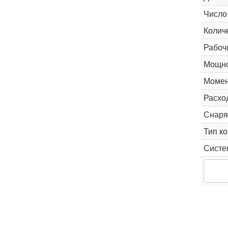
Число
Колич
Рабоч
Мощно
Момен
Расхо
Снаря
Тип к
Систе