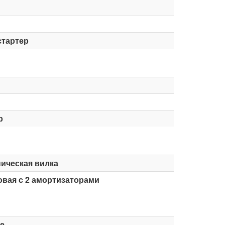
стартер
р
ическая вилка
вая с 2 амортизаторами
е