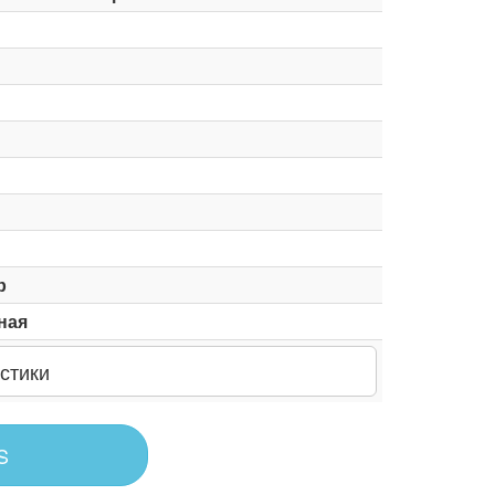
р
ная
стики
S