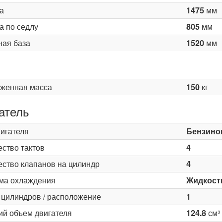
а
1475
мм
а по седлу
805
мм
ная база
1520
мм
женная масса
150
кг
атель
вигателя
Бензино
ество тактов
4
ество клапанов на цилиндр
4
ма охлаждения
Жидкост
 цилиндров / расположение
1
ий объем двигателя
124.8
см³