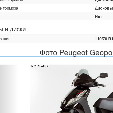
е тормоза
Дисковы
Нет
 и диски
р шин
110/70 R1
Фото Peugeot Geopol
Назад