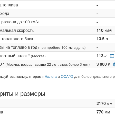
д топлива
-
 хода
-
разгона до 100 км/ч
-
мальная скорость
110
км/ч
 топливного бака
13.5
л
ды на топливо в год
-
(при пробеге 100 км в день)
портный налог *
113
(Москва)
₽
О *
3 000
(Москва, возраст свыше 22 лет, стаж более 3 лет)
₽
льзуйтесь калькуляторами
Налога
и
ОСАГО
для более детального р
риты и размеры
2170
мм
на
770
мм