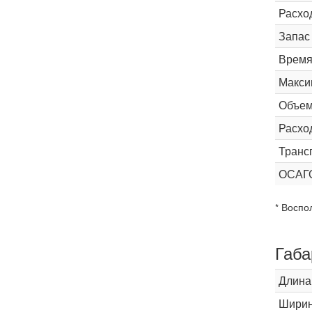
Расхо
Запас
Время 
Макси
Объем
Расхо
Транс
ОСАГ
* Воспо
Габа
Длина
Шири