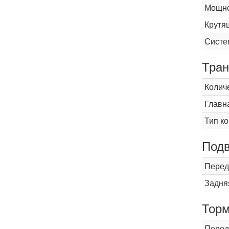
Мощнос
Крутящ
Систе
Тран
Колич
Главн
Тип к
Подв
Перед
Задня
Торм
Перед