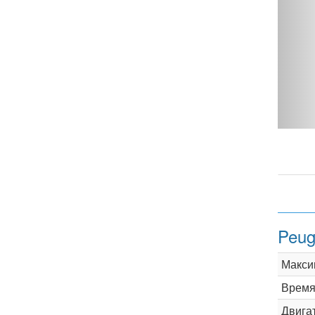
S 125 - фото 1
Peug
Макси
Время 
Двига