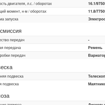
ть двигателя, л.с. / оборотах
16.1/9750
ий момент, н·м / оборотах
11.8/7750
ма запуска
Электро
смиссия
ество передач
-
ая передача
Ремень
оробки передач
Вариато
еска
няя подвеска
Телескоп
я подвеска
Маятнико
оза
ние тормоза
Дисковы