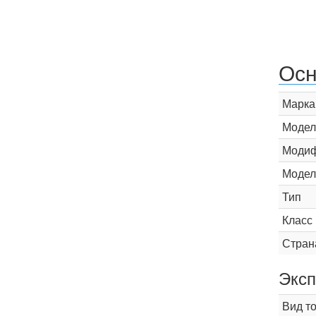
Осн
Марка
Модел
Модиф
Модел
Тип
Класс
Стран
Эксп
Вид т