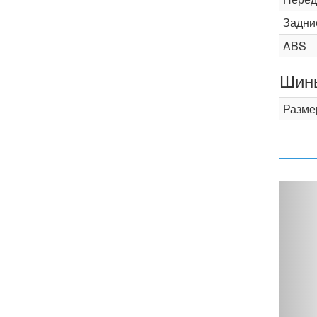
Задни
ABS
Шины
Разме