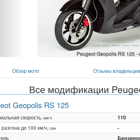
Peugeot Geopolis RS 125 
Обзор мото
Отзывы владельце
Все модификации Peugeo
eot Geopolis RS 125
мальная скорость,
110
км/ч
разгона до 100 км/ч,
-
сек
тель
Бензино