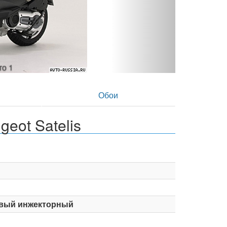
 фото 2
в
Обои
eot Satelis
вый инжекторный