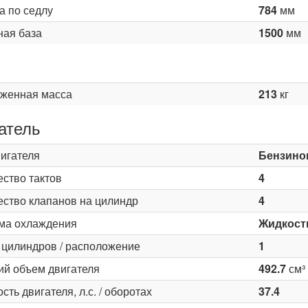
а по седлу
784
мм
ная база
1500
мм
женная масса
213
кг
атель
вигателя
Бензино
ество тактов
4
ество клапанов на цилиндр
4
ма охлаждения
Жидкост
 цилиндров / расположение
1
ий объем двигателя
492.7
см³
ть двигателя, л.с. / оборотах
37.4