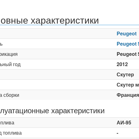
овные характеристики
Peugeot
ь
Peugeot S
икация
Peugeot S
ьный год
2012
Скутер
Скутер м
а сборки
Франция
луатационные характеристики
оплива
АИ-95
д топлива
-