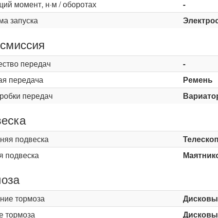
ий момент, н·м / оборотах
-
ма запуска
Электро
смиссия
ество передач
-
ая передача
Ремень
оробки передач
Вариато
еска
няя подвеска
Телескоп
я подвеска
Маятнико
оза
ние тормоза
Дисковы
е тормоза
Дисковы