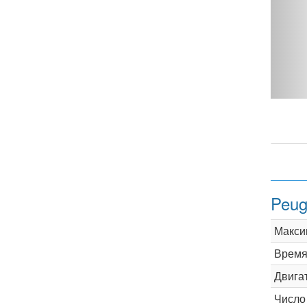
 500 - фото 1
Peug
Макси
Время 
Двига
Число