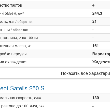
ество тактов
4
ий объем,
244.3
3
см
сть,
21
л.с. / оборотах
т,
-
н·м / оборотах
д топлива,
-
л на 100 км
женная масса,
161
кг
оробки передач
Вариато
ма охлаждения
Жидкост
Показать все характери
eot Satelis 250 S
мальная скорость,
130
км/ч
разгона до 100 км/ч,
-
сек