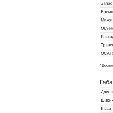
Запас
Время 
Макси
Объем
Расхо
Транс
ОСАГ
* Воспо
Габа
Длина
Шири
Высот