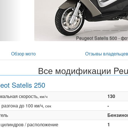
Peugeot Satelis 500 -
Обзор мото
Отзывы владельце
Все модификации Peug
eot Satelis 250
мальная скорость,
130
км/ч
разгона до 100 км/ч,
-
сек
тель
Бензино
 цилиндров / расположение
1