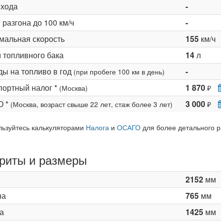
 хода
-
разгона до 100 км/ч
-
мальная скорость
155
км/ч
 топливного бака
14
л
ды на топливо в год
-
(при пробеге 100 км в день)
портный налог *
1 870
(Москва)
₽
О *
3 000
(Москва, возраст свыше 22 лет, стаж более 3 лет)
₽
льзуйтесь калькуляторами
Налога
и
ОСАГО
для более детального р
риты и размеры
2152
мм
на
765
мм
а
1425
мм