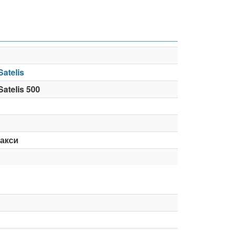
atelis
atelis 500
акси