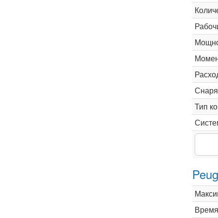
Колич
Рабоч
Мощно
Момен
Расхо
Снаря
Тип к
Систе
Peug
Макси
Время 