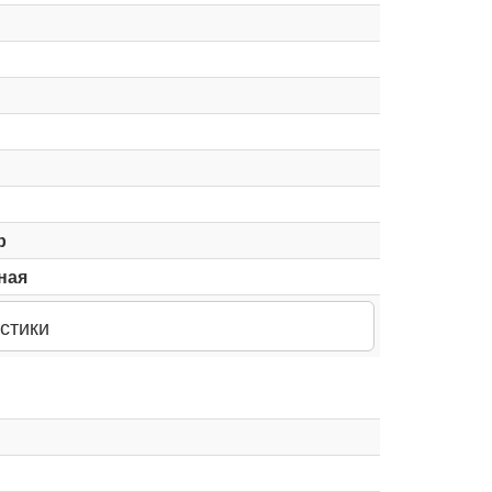
р
ная
стики