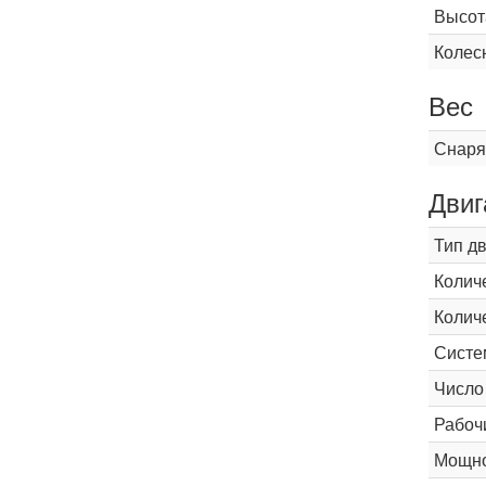
Высот
Колес
Вес
Снаря
Двиг
Тип д
Колич
Колич
Систе
Число
Рабоч
Мощнос