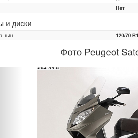
Нет
 и диски
р шин
120/70 R1
Фото Peugeot Sate
Назад