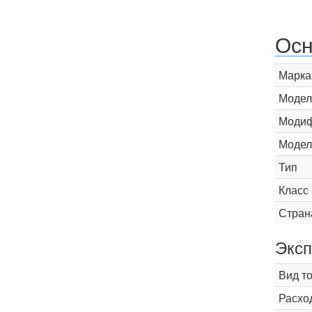
Осн
Марка
Модел
Модиф
Модел
Тип
Класс
Стран
Эксп
Вид т
Расхо