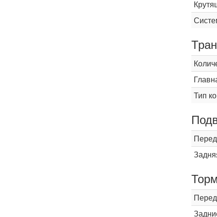
Крутящ
Систе
Тран
Колич
Главн
Тип к
Подв
Перед
Задня
Торм
Перед
Задни