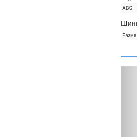
ABS
Шины
Разме