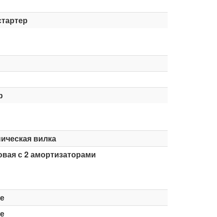
стартер
р
ическая вилка
вая с 2 амортизаторами
е
е