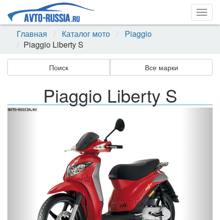
Togg
navig
Главная
Каталог мото
Piaggio
Piaggio Liberty S
Поиск
Все марки
Piaggio Liberty S
Назад
Впер