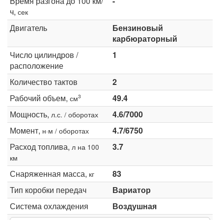
Время разгона до 100 км/
-
ч,
сек
Двигатель
Бензиновый
карбюраторный
Число цилиндров /
1
расположение
Количество тактов
2
Рабочий объем,
49.4
3
см
Мощность,
4.6/7000
л.с. / оборотах
Момент,
4.7/6750
н·м / оборотах
Расход топлива,
3.7
л на 100
км
Снаряженная масса,
83
кг
Тип коробки передач
Вариатор
Система охлаждения
Воздушная