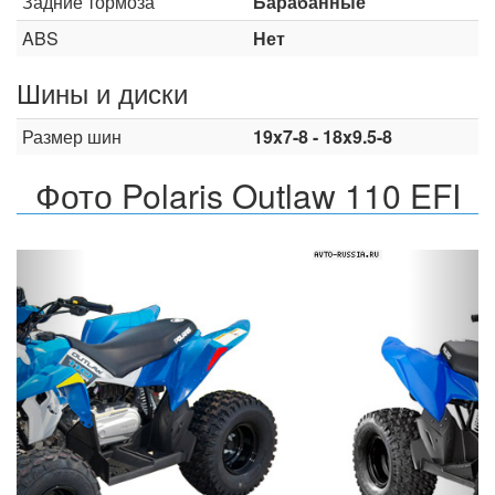
Задние тормоза
Барабанные
ABS
Нет
Шины и диски
Размер шин
19x7-8 - 18x9.5-8
Фото Polaris Outlaw 110 EFI
Назад
Впер