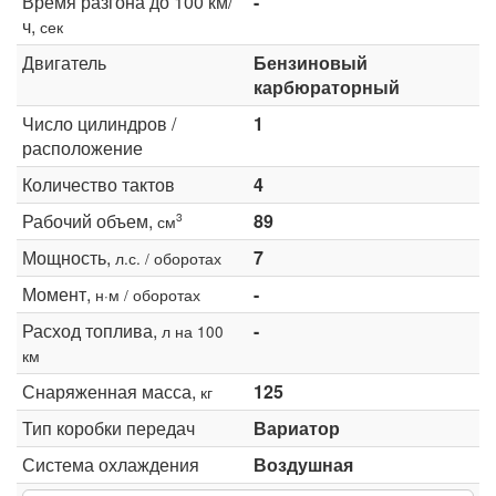
Время разгона до 100 км/
-
ч,
сек
Двигатель
Бензиновый
карбюраторный
Число цилиндров /
1
расположение
Количество тактов
4
Рабочий объем,
89
3
см
Мощность,
7
л.с. / оборотах
Момент,
-
н·м / оборотах
Расход топлива,
-
л на 100
км
Снаряженная масса,
125
кг
Тип коробки передач
Вариатор
Система охлаждения
Воздушная