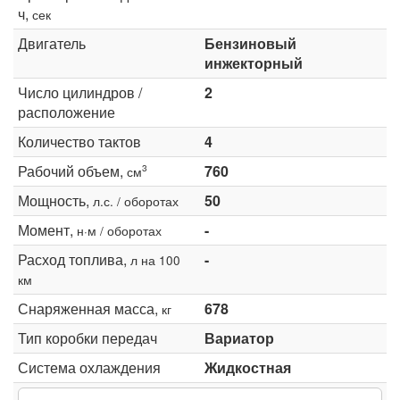
ч,
сек
Двигатель
Бензиновый
инжекторный
Число цилиндров /
2
расположение
Количество тактов
4
Рабочий объем,
760
3
см
Мощность,
50
л.с. / оборотах
Момент,
-
н·м / оборотах
Расход топлива,
-
л на 100
км
Снаряженная масса,
678
кг
Тип коробки передач
Вариатор
Система охлаждения
Жидкостная