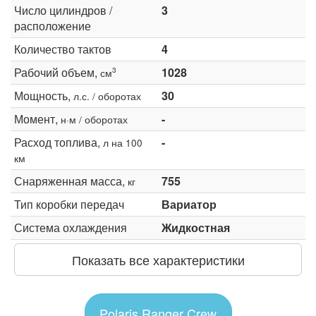
Число цилиндров /
3
расположение
Количество тактов
4
Рабочий объем,
1028
3
см
Мощность,
30
л.с. / оборотах
Момент,
-
н·м / оборотах
Расход топлива,
-
л на 100
км
Снаряженная масса,
755
кг
Тип коробки передач
Вариатор
Система охлаждения
Жидкостная
Показать все характеристики
Polaris Ranger Crew