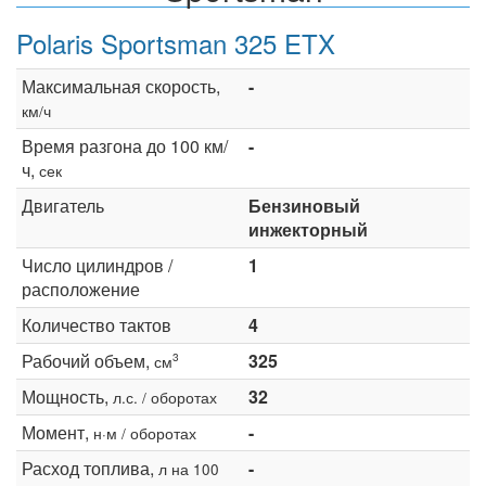
Polaris Sportsman 325 ETX
Максимальная скорость,
-
км/ч
Время разгона до 100 км/
-
ч,
сек
Двигатель
Бензиновый
инжекторный
Число цилиндров /
1
расположение
Количество тактов
4
Рабочий объем,
325
3
см
Мощность,
32
л.с. / оборотах
Момент,
-
н·м / оборотах
Расход топлива,
-
л на 100