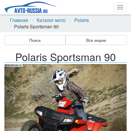
Togg
navig
Главная
Каталог мото
Polaris
Polaris Sportsman 90
Поиск
Все марки
Polaris Sportsman 90
Назад
Впер