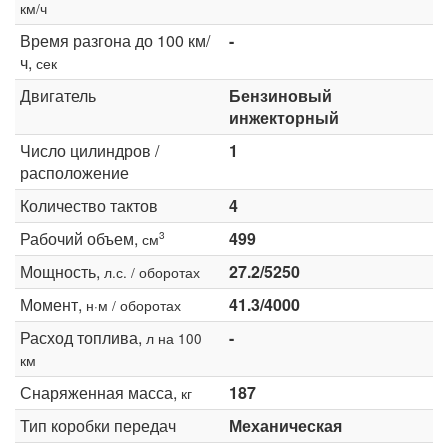
км/ч
Время разгона до 100 км/
-
ч,
сек
Двигатель
Бензиновый
инжекторный
Число цилиндров /
1
расположение
Количество тактов
4
Рабочий объем,
499
3
см
Мощность,
27.2/5250
л.с. / оборотах
Момент,
41.3/4000
н·м / оборотах
Расход топлива,
-
л на 100
км
Снаряженная масса,
187
кг
Тип коробки передач
Механическая