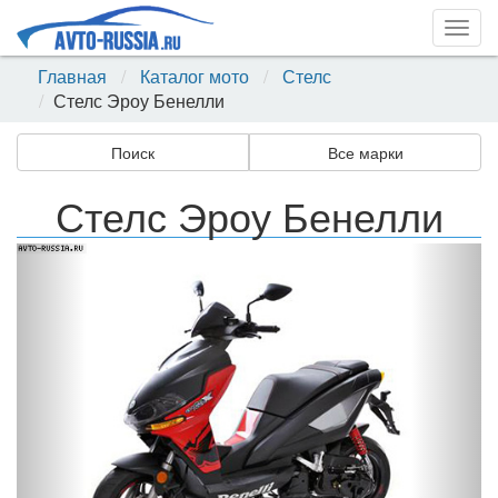
Togg
navig
Главная
Каталог мото
Стелс
Стелс Эроу Бенелли
Поиск
Все марки
Стелс Эроу Бенелли
Назад
Впер