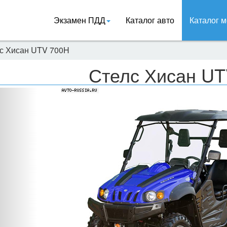
Экзамен ПДД
Каталог авто
Каталог м
с Хисан UTV 700H
Стелс Хисан U
Назад