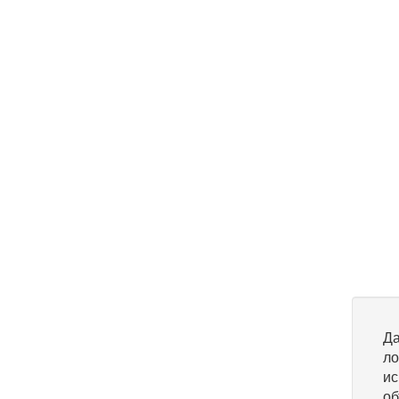
Да
ло
ис
об