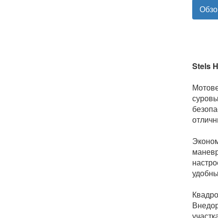
Обзо
Stels 
Мотове
суровы
безопа
отличн
Эконом
маневр
настро
удобны
Квадро
Внедор
участк