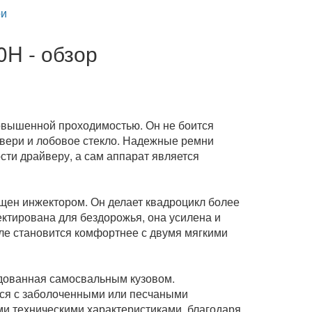
и
H - обзор
повышенной проходимостью. Он не боится
двери и лобовое стекло. Надежные ремни
ти драйверу, а сам аппарат является
щен инжектором. Он делает квадроцикл более
ктирована для бездорожья, она усилена и
ле становится комфортнее с двумя мягкими
удованная самосвальным кузовом.
тся с заболоченными или песчаными
ми техническими характеристиками, благодаря