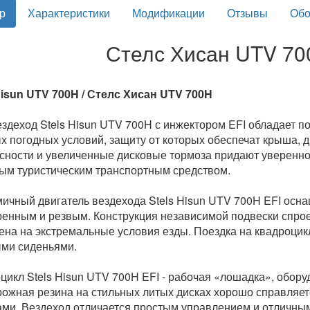
р
Характеристики
Модификации
Отзывы
Обо
Стелс Хисан UTV 700
Hisun UTV 700H / Стелс Хисан UTV 700H
здеход Stels Hisun UTV 700H с инжектором EFI обладает 
х погодных условий, защиту от которых обеспечат крыша, 
сности и увеличенные дисковые тормоза придают увереннос
ым туристическим транспортным средством.
ичный двигатель вездехода Stels Hisun UTV 700H EFI осна
енным и резвым. Конструкция независимой подвески спрое
ена на экстремальные условия езды. Поездка на квадроцик
ми сиденьями.
цикл Stels Hisun UTV 700H EFI - рабочая «лошадка», обор
ожная резина на стильных литых дисках хорошо справляе
ами. Вездеход отличается простым управлением и отличны