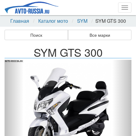
Togg
navig
Главная
Каталог мото
SYM
SYM GTS 300
Поиск
Все марки
SYM GTS 300
Назад
Впер