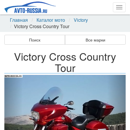
Togg
navig
Главная
Каталог мото
Victory
Victory Cross Country Tour
Поиск
Все марки
Victory Cross Country
Tour
Назад
Впер