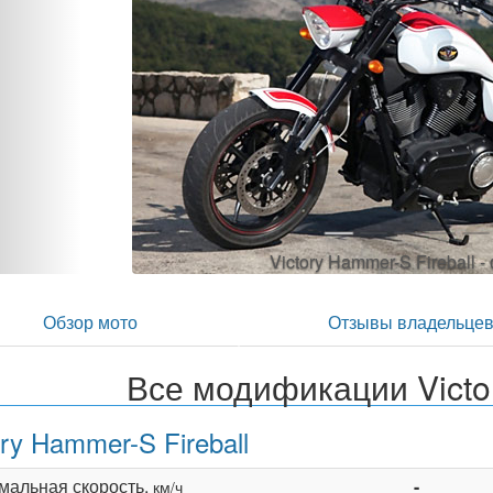
Обзор мото
Отзывы владельце
Все модификации Vict
ory Hammer-S Fireball
мальная скорость,
-
км/ч