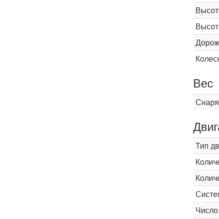
Высот
Высот
Дорож
Колес
Вес
Снаря
Двиг
Тип д
Колич
Колич
Систе
Число