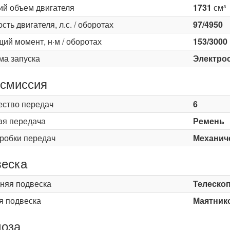
ий объем двигателя
1731
см³
ть двигателя, л.с. / оборотах
97/4950
ий момент, н·м / оборотах
153/3000
ма запуска
Электро
смиссия
ество передач
6
ая передача
Ремень
оробки передач
Механич
еска
няя подвеска
Телескоп
я подвеска
Маятник
оза