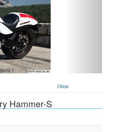
Victory Hammer-S Fireball - фото 2
в
Обои
ory Hammer-S