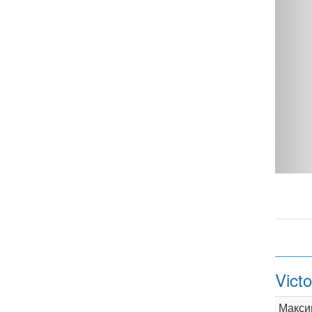
Victory Hammer-S Fireball - фото 1
Vict
Макси