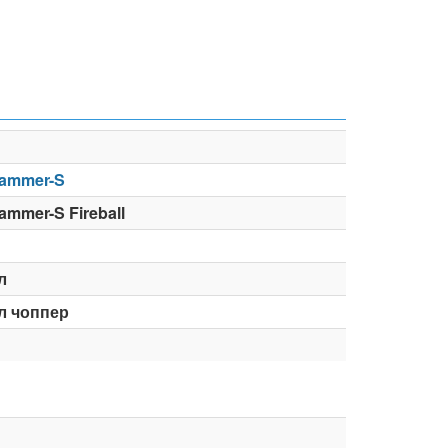
Hammer-S
ammer-S Fireball
л
л чоппер