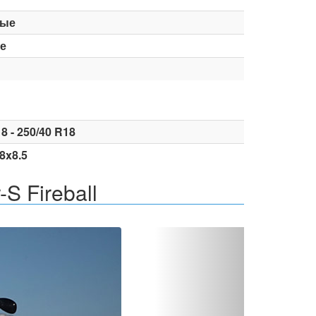
вые
е
8 - 250/40 R18
18x8.5
S Fireball
Вперед