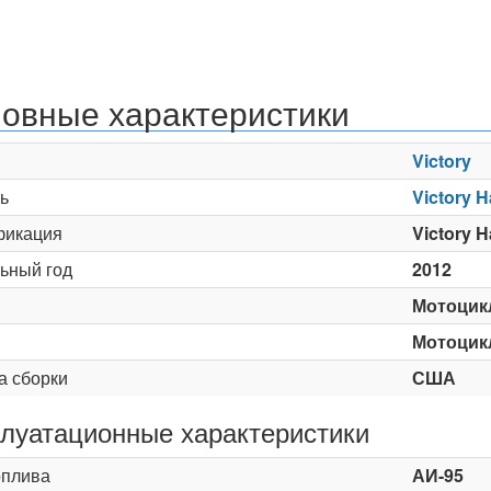
овные характеристики
Victory
ь
Victory 
икация
Victory H
ьный год
2012
Мотоцик
Мотоцик
а сборки
США
луатационные характеристики
оплива
АИ-95