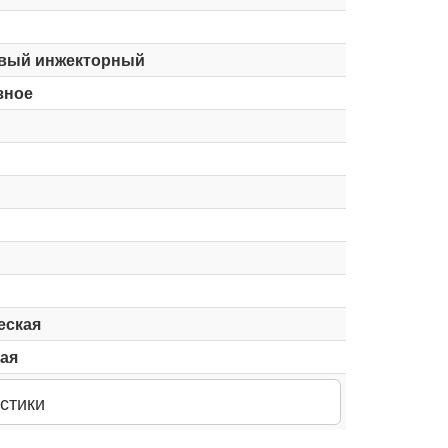
вый инжекторный
зное
еская
ая
стики