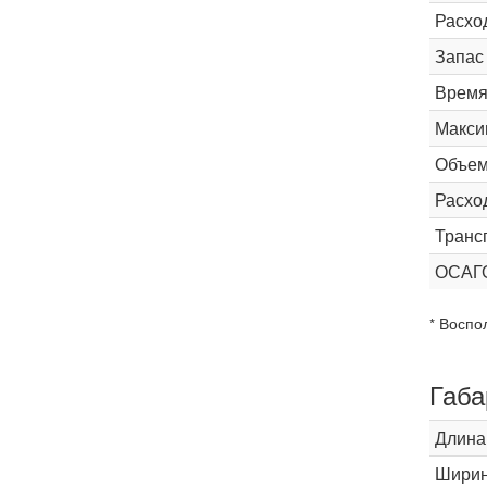
Расхо
Запас
Время 
Макси
Объем
Расхо
Транс
ОСАГ
* Воспо
Габа
Длина
Шири