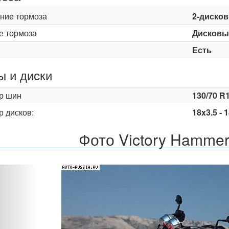
ние тормоза
2-диско
е тормоза
Дисковы
Есть
 и диски
р шин
130/70 R1
р дисков:
18x3.5 - 
Фото Victory Hammer-
Назад