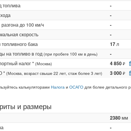
д топлива
-
 хода
-
разгона до 100 км/ч
-
мальная скорость
-
 топливного бака
17
л
ды на топливо в год
-
(при пробеге 100 км в день)
портный налог *
4 850
(Москва)
₽
О *
3 000
(Москва, возраст свыше 22 лет, стаж более 3 лет)
₽
льзуйтесь калькуляторами
Налога
и
ОСАГО
для более детального р
риты и размеры
2380
мм
на
-