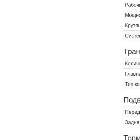
Рабоч
Мощнос
Крутящ
Систе
Тран
Колич
Главн
Тип к
Подв
Перед
Задня
Торм