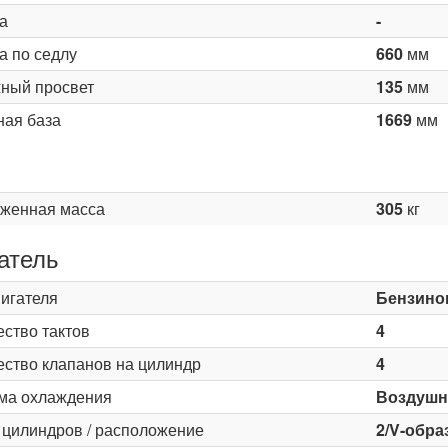
а
-
а по седлу
660
мм
ный просвет
135
мм
ная база
1669
мм
женная масса
305
кг
атель
вигателя
Бензино
ество тактов
4
ество клапанов на цилиндр
4
ма охлаждения
Воздушн
 цилиндров / расположение
2/V-обра