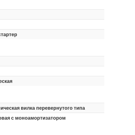
стартер
еская
ическая вилка перевернутого типа
овая с моноамортизатором