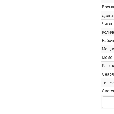
Время 
Двига
Число
Колич
Рабоч
Мощно
Момен
Расхо
Снаря
Тип к
Систе