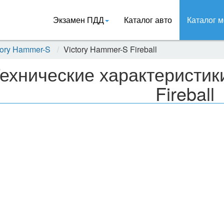
Экзамен ПДД
Каталог авто
Каталог м
tory Hammer-S
Victory Hammer-S Fireball
ехнические характеристик
Fireball