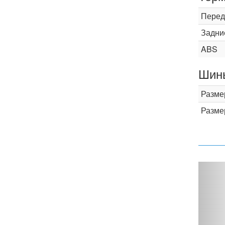
Перед
Задни
ABS
Шины
Разме
Разме