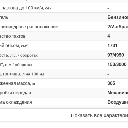
разгона до 100 км/ч,
-
сек
тель
Бензино
 цилиндров / расположение
2/V-обра
ество тактов
4
ий объем,
1731
3
см
сть,
97/4950
л.с. / оборотах
т,
153/3000
н·м / оборотах
д топлива,
-
л на 100 км
женная масса,
305
кг
оробки передач
Механич
ма охлаждения
Воздушн
Показать все характери