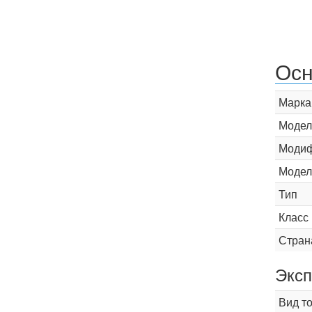
Осн
Марка
Модел
Модиф
Модел
Тип
Класс
Стран
Эксп
Вид т