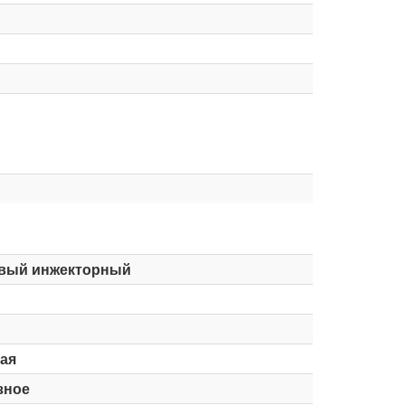
вый инжекторный
ая
зное