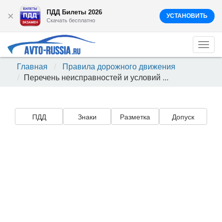
ПДД Билеты 2026
×
УСТАНОВИТЬ
Скачать бесплатно
Togg
navi
Главная
Правила дорожного движения
Перечень неисправностей и условий ...
ПДД
Знаки
Разметка
Допуск