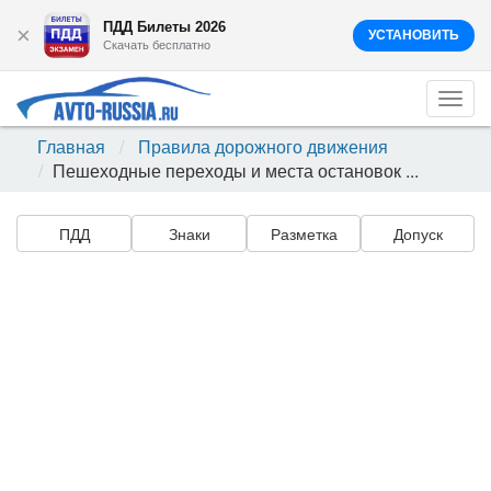
ПДД Билеты 2026
×
УСТАНОВИТЬ
Скачать бесплатно
Togg
navi
Главная
Правила дорожного движения
Пешеходные переходы и места остановок ...
ПДД
Знаки
Разметка
Допуск