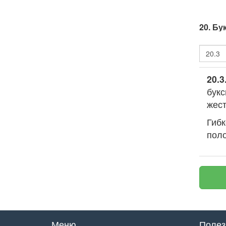
20. Бу
20.3
букс
жест
Гибк
пол
Меню
Полез