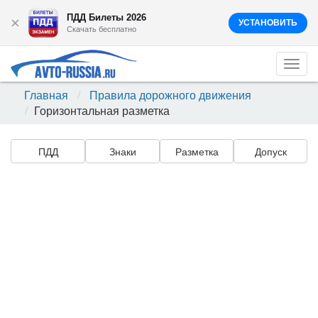
ПДД Билеты 2026
×
УСТАНОВИТЬ
Скачать бесплатно
Togg
navi
Главная
Правила дорожного движения
Горизонтальная разметка
ПДД
Знаки
Разметка
Допуск