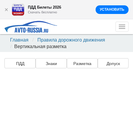
ПДД Билеты 2026
×
УСТАНОВИТЬ
Скачать бесплатно
Togg
navi
Главная
Правила дорожного движения
Вертикальная разметка
ПДД
Знаки
Разметка
Допуск